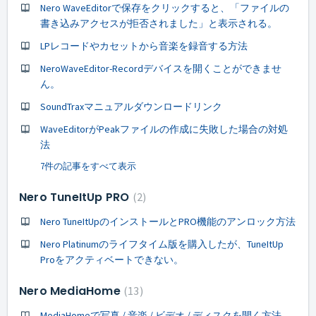
Nero WaveEditorで保存をクリックすると、「ファイルの
書き込みアクセスが拒否されました」と表示される。
LPレコードやカセットから音楽を録音する方法
NeroWaveEditor-Recordデバイスを開くことができませ
ん。
SoundTraxマニュアルダウンロードリンク
WaveEditorがPeakファイルの作成に失敗した場合の対処
法
7件の記事をすべて表示
Nero TuneItUp PRO
2
Nero TuneItUpのインストールとPRO機能のアンロック方法
Nero Platinumのライフタイム版を購入したが、TuneItUp
Proをアクティベートできない。
Nero MediaHome
13
MediaHomeで写真 / 音楽 / ビデオ / ディスクを開く方法