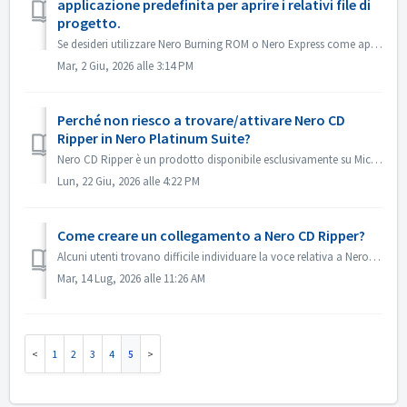
applicazione predefinita per aprire i relativi file di
progetto.
Se desideri utilizzare Nero Burning ROM o Nero Express come applicazione predefinita per aprire i file di progetto di Nero Burning ROM o i progetti di Nero ...
Mar, 2 Giu, 2026 alle 3:14 PM
Perché non riesco a trovare/attivare Nero CD
Ripper in Nero Platinum Suite?
Nero CD Ripper è un prodotto disponibile esclusivamente su Microsoft Store (https://apps.microsoft.com/detail/9NSNQ0CPD06G) e non è incluso in Nero Platinum...
Lun, 22 Giu, 2026 alle 4:22 PM
Come creare un collegamento a Nero CD Ripper?
Alcuni utenti trovano difficile individuare la voce relativa a Nero CD Ripper e devono accedere ogni volta al Microsoft Store per aprirlo. In realtà, una v...
Mar, 14 Lug, 2026 alle 11:26 AM
1
2
3
4
5