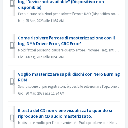
log "Device not available" (Dispositivo non
disponibile)
Ecco alcune soluzioni per risolvere l'errore DAO (Dispositivo non disponibile). Aggiornare o ripristinare il firmware del driver Questo problema si v...
Mar, 25 Apr, 2023 alle 11:57 AM
Come risolvere l'errore di masterizzazione con il
log 'DMA Driver Error, CRC Error'
Molti fattori possono causare questo errore. Provare i seguenti metodi: 1. Scambiare i cavi dati sul masterizzatore; 2. Se si utilizza un'unità di regis...
Gio, 4 Mag, 2023 alle 10:49 AM
Voglio masterizzare su più dischi con Nero Burning
ROM
Se si dispone di più registratori, è possibile selezionare l'opzione 'Usa più registratori' nella scheda Masterizzazione prima di masterizzare. ...
Gio, 30 Mar, 2023 alle 11:24 AM
Il testo del CD non viene visualizzato quando si
riproduce un CD audio masterizzato.
Mi dispiace molto per l'inconveniente! Può riprodurre con Nero MediaHome e controllare i metadati? I lettori devono supportare la lettura del testo de...