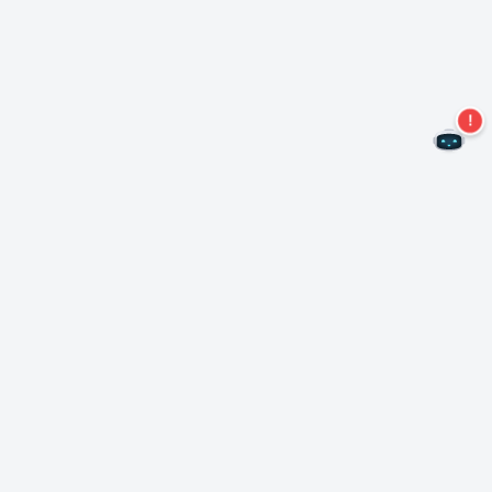
Non perdere altre offerte!
Iscriviti alla nostra newsletter
Iscriviti