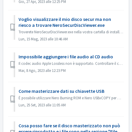
Gio, 27 Apr, 2023 alle 12:25 PM
Voglio visualizzare il mio disco secur ma non
riesco a trovare NeroSecurDiscViewer.exe
Troverete NeroSecurDiscViewer.exe nella vostra cartella di installazione, qualcosa come: C:\Programmi (x86)\Nero\Nero 2023\Nero Burning ROM\SecurDisc Dovre...
Lun, 15 Mag, 2023 alle 10:46 AM
Impossibile aggiungere i file audio al CD audio
Il codec audio Apple Lossless non è supportato. Controllare il codec audio dei file. Oppure inviateceli per verificarli.
Mar, 8 Ago, 2023 alle 12:23 PM
Come masterizzare dati su chiavette USB
È possibile utilizzare Nero Burning ROM e Nero USBxCOPY per masterizzare i dati su chiavette/schede USB. In Nero Burning ROM, "Raspberry Pi OS" e ...
Lun, 25 Set, 2023 alle 11:05 AM
Cosa posso fare se il disco masterizzato non può
essere riprodotto e i file sono nella sezione "File