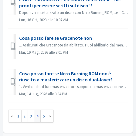
pronti per essere scritti sul disco"?
Dopo aver masterizzato un disco con Nero Burning ROM, se il CD audio non può essere riprodotto con il lettore CD, aprire il disco in Esplora risorse per con...
Lun, 16 Ott, 2023 alle 10:07 AM
Cosa posso fare se Gracenote non
1. Assicurati che Gracenote sia abilitato. Puoi abilitarlo dal menu “File->Opzioni->Database”, selezionando l'opzione “Abilita accesso al database...
Mar, 19 Mag, 2026 alle 3:01 PM
Cosa posso fare se Nero Burning ROM non è
riuscito a masterizzare un disco dual-layer?
1. Verifica che il tuo masterizzatore supporti la masterizzazione dual-layer. 2. Riduci la velocità di masterizzazione: la masterizzazione ad alta velocit...
Mar, 14 Lug, 2026 alle 3:34 PM
1
2
3
4
5