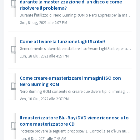
durante la masterizzazione di un disco e come
risolvere il problema?
Durante l'utilizzo di Nero Burning ROM o Nero Express per la masterizzazione di contenuti su un disco, è possibile incontrare il messaggio di errore &qu...
Gio, 8 Lug, 2021 alle 2:07 PM
Come attivare la funzione LightScribe?
Generalmente si dovrebbe installare il software LightScribe per attivare le funzioni di LightScribe. https://lightscribesoftware.org/ Contattaci se hai alt...
Lun, 28 Giu, 2021 alle 4:27 PM
Come creare e masterizzare immagini ISO con
Nero Burning ROM
Nero Burning ROM consente di creare due diversi tipi di immagini disco. I 'file immagine Nero' (*.nrg) consistono in un formato immagine disco prop...
Ven, 10 Giu, 2022 alle 2:37 PM
Il masterizzatore Blu-Ray/DVD viene riconosciuto
come masterizzatore CD
Potreste provare le seguenti proposte? 1. Controlla se c'è un nuovo driver per il tuo masterizzatore e il firmware. Si prega di aggiornare se c'è. ...
Lun, 6 Dic, 2021 alle 7:49 AM