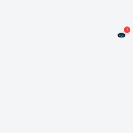
Non perdere altre offerte!
Iscriviti alla nostra newsletter
Iscriviti