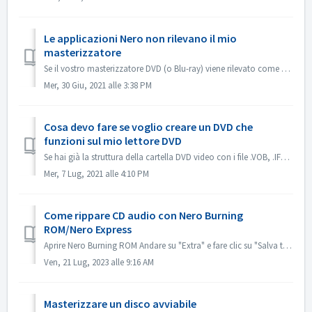
Le applicazioni Nero non rilevano il mio
masterizzatore
Se il vostro masterizzatore DVD (o Blu-ray) viene rilevato come masterizzatore CD, fate riferimento a questo articolo: https://nerosupport.freshdesk.com/en...
Mer, 30 Giu, 2021 alle 3:38 PM
Cosa devo fare se voglio creare un DVD che
funzioni sul mio lettore DVD
Se hai già la struttura della cartella DVD video con i file .VOB, .IFO/.BUP, puoi usare Nero BurningROM per masterizzare DVD. 1. Nuova compilazione. Selezio...
Mer, 7 Lug, 2021 alle 4:10 PM
Come rippare CD audio con Nero Burning
ROM/Nero Express
Aprire Nero Burning ROM Andare su "Extra" e fare clic su "Salva tracce audio". Nella scheda "sorgente", selezionare le trac...
Ven, 21 Lug, 2023 alle 9:16 AM
Masterizzare un disco avviabile