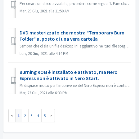
Per creare un disco avviabile, procedere come segue: 1. Fare clic sul pulsante Nuovo nella schermata principale di Nero Burning ROM. ->Si apre la finest...
Mar, 29 Giu, 2021 alle 11:50 AM
DVD masterizzato che mostra "Temporary Burn
Folder" al posto di una vera cartella
Sembra che ci sia un file desktop.ini aggiuntivo nei tuoi file sorgente. Explorer legge quel file e trova che questa particolare cartella ha un nome localiz...
Lun, 28 Giu, 2021 alle 4:14 PM
Burning ROM è installato e attivato, ma Nero
Express non è attivato in Nero Start.
Mi dispiace molto per l'inconveniente! Nero Express non è contenuto nel prodotto standalone Nero BurningRom. Nero Express è venduto nei negozi offline...
Mer, 23 Giu, 2021 alle 6:30 PM
1
2
3
4
5