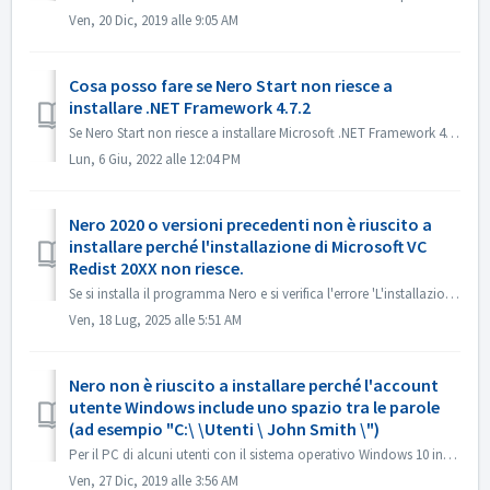
Ven, 20 Dic, 2019 alle 9:05 AM
Cosa posso fare se Nero Start non riesce a
installare .NET Framework 4.7.2
Se Nero Start non riesce a installare Microsoft .NET Framework 4.7.2 in Update Center, puoi provare i seguenti metodi per risolvere il problema. Soluzi...
Lun, 6 Giu, 2022 alle 12:04 PM
Nero 2020 o versioni precedenti non è riuscito a
installare perché l'installazione di Microsoft VC
Redist 20XX non riesce.
Se si installa il programma Nero e si verifica l'errore 'L'installazione di Microsoft VC Redist 2015-20xx (x86) non è riuscita', seguire i p...
Ven, 18 Lug, 2025 alle 5:51 AM
Nero non è riuscito a installare perché l'account
utente Windows include uno spazio tra le parole
(ad esempio "C:\ \Utenti \ John Smith \")
Per il PC di alcuni utenti con il sistema operativo Windows 10 installato, l'account utente di Windows con spazio o caratteri speciali può causare probl...
Ven, 27 Dic, 2019 alle 3:56 AM