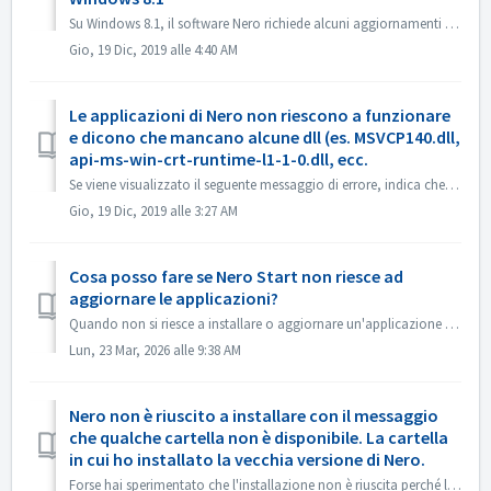
Su Windows 8.1, il software Nero richiede alcuni aggiornamenti di Windows. 1. Aprire Pannello di controllo ->Aggiornamento finestre, installare tutti g...
Gio, 19 Dic, 2019 alle 4:40 AM
Le applicazioni di Nero non riescono a funzionare
e dicono che mancano alcune dll (es. MSVCP140.dll,
api-ms-win-crt-runtime-l1-1-0.dll, ecc.
Se viene visualizzato il seguente messaggio di errore, indica che questi file mancano da Microsoft Visual C++++ Redistributable (x86) . Manca MSVCP140.DL...
Gio, 19 Dic, 2019 alle 3:27 AM
Cosa posso fare se Nero Start non riesce ad
aggiornare le applicazioni?
Quando non si riesce a installare o aggiornare un'applicazione in Nero Start, è possibile provare i seguenti metodi per risolvere il problema. L'in...
Lun, 23 Mar, 2026 alle 9:38 AM
Nero non è riuscito a installare con il messaggio
che qualche cartella non è disponibile. La cartella
in cui ho installato la vecchia versione di Nero.
Forse hai sperimentato che l'installazione non è riuscita perché la directory non è disponibile. Il messaggio potrebbe apparire come segue: Que...