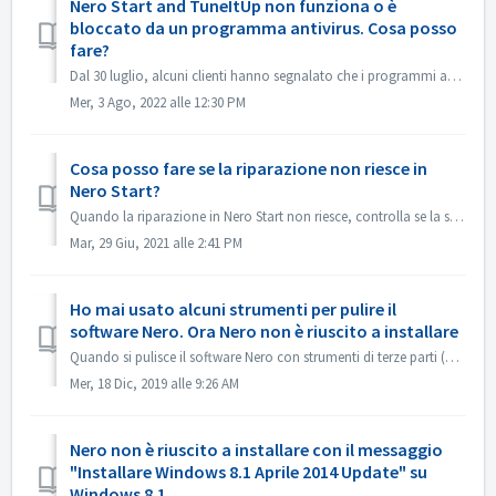
Nero Start and TuneItUp non funziona o è
bloccato da un programma antivirus. Cosa posso
fare?
Dal 30 luglio, alcuni clienti hanno segnalato che i programmi antivirus, ad esempio Norton, Avast ecc. hanno segnalato il programma Nero (Nero Start, Nero T...
Mer, 3 Ago, 2022 alle 12:30 PM
Cosa posso fare se la riparazione non riesce in
Nero Start?
Quando la riparazione in Nero Start non riesce, controlla se la situazione sul tuo computer è la seguente. Per prima cosa controlla se la seguente cartella...
Mar, 29 Giu, 2021 alle 2:41 PM
Ho mai usato alcuni strumenti per pulire il
software Nero. Ora Nero non è riuscito a installare
Quando si pulisce il software Nero con strumenti di terze parti (ad esempio IObit Uninstaller, Total Cleaner, Revo Uninstaller, ecc.), tali strumenti elimin...
Mer, 18 Dic, 2019 alle 9:26 AM
Nero non è riuscito a installare con il messaggio
"Installare Windows 8.1 Aprile 2014 Update" su
Windows 8.1