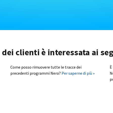
dei clienti è interessata ai s
Come posso rimuovere tutte le tracce dei
È
precedenti programmi Nero?
Per saperne di più »
N
p