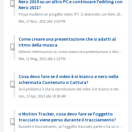
Nero 2019 su un altro PC e continuare l'editing con
Nero 2021?
Posso trasferire un progetto video (PC 1) elaborato con Nero 2019 su un altro PC (PC 2) e continuare l'editing con Nero 2021? Sì, è possibile copiare il...
Mer, 17 Nov, 2021 alle 3:16 PM
Come creare una presentazione che si adatti al
ritmo della musica
Ulteriori informazioni su come creare una presentazione a ritmo di musica sono disponibili al seguente link: Creare una presentazione a ritmo di musica
Mer, 11 Mag, 2022 alle 1:22 PM
Cosa devo fare se il video è in bianco e nero nella
schermata Contenuto o Cattura?
Se il problema è che la riproduzione del video è in bianco e nero, ma l'esportazione/la masterizzazione è a colori, aggiornare il sistema Windows o il d...
Gio, 13 Apr, 2023 alle 10:36 AM
n Motion Tracker, cosa devo fare se l'oggetto
tracciato viene perso durante il tracciamento?
Durante il tracciamento, se l'oggetto tracciato perde o ha un offset, è possibile "interrompere il tracciamento" immediatamente, fare clic su ...