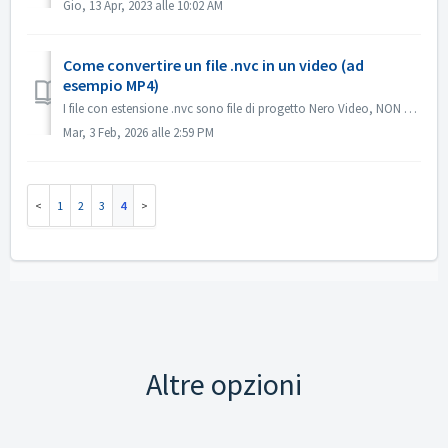
Gio, 13 Apr, 2023 alle 10:02 AM
Come convertire un file .nvc in un video (ad
esempio MP4)
I file con estensione .nvc sono file di progetto Nero Video, NON video finiti. Contengono istruzioni di modifica e collegamenti ai file multimediali di orig...
Mar, 3 Feb, 2026 alle 2:59 PM
1
2
3
4
Altre opzioni