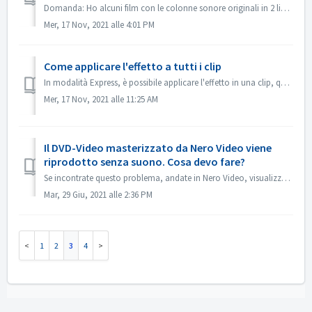
Domanda: Ho alcuni film con le colonne sonore originali in 2 lingue incluse (tedesco e inglese). Ma non riesco a mettere la 2a traccia audio sul DVD; viene ...
Mer, 17 Nov, 2021 alle 4:01 PM
Come applicare l'effetto a tutti i clip
In modalità Express, è possibile applicare l'effetto in una clip, quindi aprire il "Controllo effetto Express", abilitare "Applica a tutt...
Mer, 17 Nov, 2021 alle 11:25 AM
Il DVD-Video masterizzato da Nero Video viene
riprodotto senza suono. Cosa devo fare?
Se incontrate questo problema, andate in Nero Video, visualizzate l'anteprima del vostro progetto sorgente. Assicurati che il suono sia ok prima della m...
Mar, 29 Giu, 2021 alle 2:36 PM
1
2
3
4