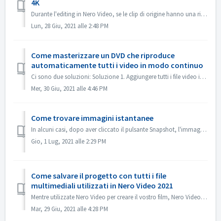
4K
Durante l'editing in Nero Video, se le clip di origine hanno una risoluzione di 4K o superiore e si desidera che il file di output sia anch'esso in ...
Lun, 28 Giu, 2021 alle 2:48 PM
Come masterizzare un DVD che riproduce
automaticamente tutti i video in modo continuo
Ci sono due soluzioni: Soluzione 1. Aggiungere tutti i file video in un titolo. Nella schermata di editing, importare tutti i file video che si desidera au...
Mer, 30 Giu, 2021 alle 4:46 PM
Come trovare immagini istantanee
In alcuni casi, dopo aver cliccato il pulsante Snapshot, l'immagine istantanea non viene mostrata in My Media. Puoi trovare l'immagine nel modo segu...
Gio, 1 Lug, 2021 alle 2:29 PM
Come salvare il progetto con tutti i file
multimediali utilizzati in Nero Video 2021
Mentre utilizzate Nero Video per creare il vostro film, Nero Video può importare i vostri file multimediali come Video, Musica o Immagini da diverse cartell...
Mar, 29 Giu, 2021 alle 4:28 PM