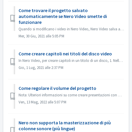
Come trovare il progetto salvato
automaticamente se Nero Video smette di
funzionare
Quando si modificano i video in Nero Video, Nero Video salva automaticamente il progetto in background. Se Nero Video smette di funzionare prima del salvat...
Mer, 30 Giu, 2021 alle 5:05 PM
Come creare capitoli nei titoli del disco video
In Nero Video, per creare capitoli in un titolo di un disco, 1. Nella schermata Contenuto, selezionare il titolo. 2. Sotto l'anteprima del titolo, spost...
Gio, 1 Lug, 2021 alle 2:37 PM
Come regolare il volume del progetto
Nota: Ulteriori informazioni su come creare presentazioni con musica sono disponibili al seguente link: Creazione di presentazioni con musica In Modifica a...
Ven, 13 Mag, 2022 alle 5:07 PM
Nero non supporta la masterizzazione di più
colonne sonore (più lingue)