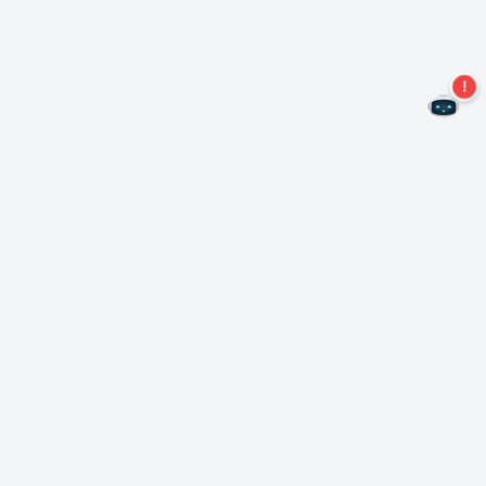
Non perdere altre offerte!
Iscriviti alla nostra newsletter
Iscriviti