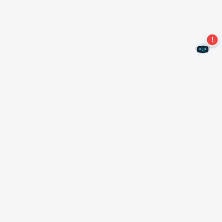
Non perdere altre offerte!
Iscriviti alla nostra newsletter
Iscriviti