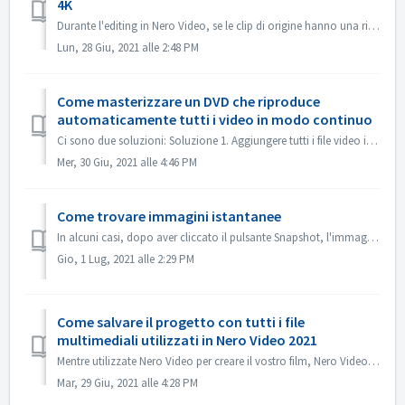
4K
Durante l'editing in Nero Video, se le clip di origine hanno una risoluzione di 4K o superiore e si desidera che il file di output sia anch'esso in ...
Lun, 28 Giu, 2021 alle 2:48 PM
Come masterizzare un DVD che riproduce
automaticamente tutti i video in modo continuo
Ci sono due soluzioni: Soluzione 1. Aggiungere tutti i file video in un titolo. Nella schermata di editing, importare tutti i file video che si desidera au...
Mer, 30 Giu, 2021 alle 4:46 PM
Come trovare immagini istantanee
In alcuni casi, dopo aver cliccato il pulsante Snapshot, l'immagine istantanea non viene mostrata in My Media. Puoi trovare l'immagine nel modo segu...
Gio, 1 Lug, 2021 alle 2:29 PM
Come salvare il progetto con tutti i file
multimediali utilizzati in Nero Video 2021
Mentre utilizzate Nero Video per creare il vostro film, Nero Video può importare i vostri file multimediali come Video, Musica o Immagini da diverse cartell...
Mar, 29 Giu, 2021 alle 4:28 PM