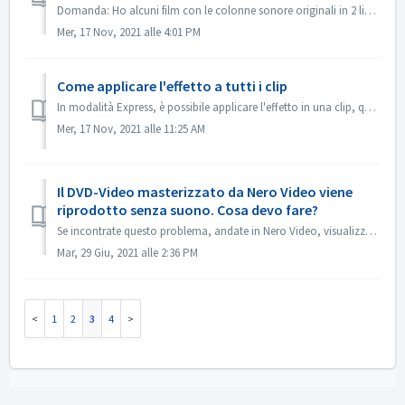
Domanda: Ho alcuni film con le colonne sonore originali in 2 lingue incluse (tedesco e inglese). Ma non riesco a mettere la 2a traccia audio sul DVD; viene ...
Mer, 17 Nov, 2021 alle 4:01 PM
Come applicare l'effetto a tutti i clip
In modalità Express, è possibile applicare l'effetto in una clip, quindi aprire il "Controllo effetto Express", abilitare "Applica a tutt...
Mer, 17 Nov, 2021 alle 11:25 AM
Il DVD-Video masterizzato da Nero Video viene
riprodotto senza suono. Cosa devo fare?
Se incontrate questo problema, andate in Nero Video, visualizzate l'anteprima del vostro progetto sorgente. Assicurati che il suono sia ok prima della m...
Mar, 29 Giu, 2021 alle 2:36 PM
1
2
3
4