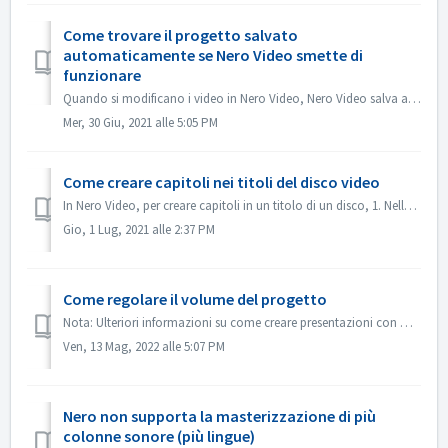
Come trovare il progetto salvato
automaticamente se Nero Video smette di
funzionare
Quando si modificano i video in Nero Video, Nero Video salva automaticamente il progetto in background. Se Nero Video smette di funzionare prima del salvat...
Mer, 30 Giu, 2021 alle 5:05 PM
Come creare capitoli nei titoli del disco video
In Nero Video, per creare capitoli in un titolo di un disco, 1. Nella schermata Contenuto, selezionare il titolo. 2. Sotto l'anteprima del titolo, spost...
Gio, 1 Lug, 2021 alle 2:37 PM
Come regolare il volume del progetto
Nota: Ulteriori informazioni su come creare presentazioni con musica sono disponibili al seguente link: Creazione di presentazioni con musica In Modifica a...
Ven, 13 Mag, 2022 alle 5:07 PM
Nero non supporta la masterizzazione di più
colonne sonore (più lingue)