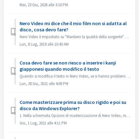
Mar, 23 Giu, 2026 alle 3:10 PM
Nero Video mi dice che il mio film non si adatta al
disco, cosa devo fare?
Nero Video è impostato su "Mantieni la qualità della sorgente" per impostazione predefinita. In questo modo il DVD, AVCHD, Blu-ray che ne risulta ...
Lun, 8 Lug, 2019 alle 10:43 AM
Cosa devo fare se non riesco a inserire i kanji
giapponesi quando modifico il testo
Quando si modifica il testo in Nero Video, se si hanno problemi con l'inserimento dei kanji giapponesi con alcuni editor di metodi di input, ad esempio ...
Lun, 28 Giu, 2021 alle 4:08 PM
Come masterizzare prima su disco rigido e poi su
disco da Windows Explorer?
1. Nella schermata Opzioni di masterizzazione di Nero Video, masterizza il progetto nella cartella del disco rigido. 2. Se la masterizzazione è riuscita, u...
Gio, 1 Lug, 2021 alle 4:11 PM