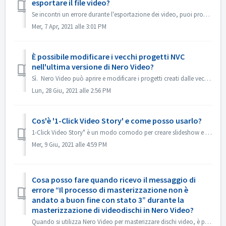
esportare il file video?
Se incontri un errore durante l'esportazione dei video, puoi provare qui sotto: 1. Andare in C:\Users\[Utente corrente]\AppData\Roaming\Nero\[Versione c...
Mer, 7 Apr, 2021 alle 3:01 PM
È possibile modificare i vecchi progetti NVC
nell'ultima versione di Nero Video?
Sì. Nero Video può aprire e modificare i progetti creati dalle vecchie versioni di Nero Video. Ma il vecchio Nero Video non è in grado di aprire i proge...
Lun, 28 Giu, 2021 alle 2:56 PM
Cos'è '1-Click Video Story' e come posso usarlo?
1-Click Video Story" è un modo comodo per creare slideshow e filmati professionali con un semplice drag & drop e un solo clic. Da Nero 2019 la funz...
Mer, 9 Giu, 2021 alle 4:59 PM
Cosa posso fare quando ricevo il messaggio di
errore “Il processo di masterizzazione non è
andato a buon fine con stato 3” durante la
masterizzazione di videodischi in Nero Video?
Quando si utilizza Nero Video per masterizzare dischi video, è possibile che si verifichi questo errore. Lo “Stato 3” è uno stato generico relativo al proc...