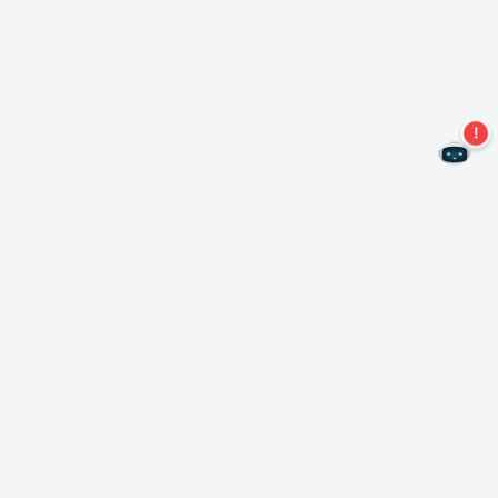
Non perdere altre offerte!
Iscriviti alla nostra newsletter
Iscriviti