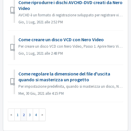
Come riprodurre i dischi AVCHD-DVD creati da Nero
Video
AVCHD è un formato di registrazione sviluppato per registrare video ad alta definizione su supporti come supporti DVD registrabili, hard disk e schede di me...
Gio, 1 Lug, 2021 alle 2:52 PM
Come creare un disco VCD con Nero Video
Per creare un disco VCD con Nero Video, Passo 1. Aprire Nero Video. Passo 2. Trascinare un file video in Nero Video Home, Nero Video aprirà la finestra di d...
Gio, 1 Lug, 2021 alle 2:48 PM
Come regolare la dimensione del file d'uscita
quando si masterizza un progetto
Per impostazione predefinita, quando si masterizza un disco, Nero Video cercherà di adattarsi all'intero spazio di un disco. Per alcuni casi, se non ha...
Mer, 30 Giu, 2021 alle 4:15 PM
1
2
3
4