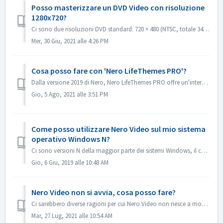
Posso masterizzare un DVD Video con risoluzione
1280x720?
Ci sono due risoluzioni DVD standard: 720 × 480 (NTSC, totale 345.600 pixel) e 720 × 576 (PAL totale 414.720 pixel), entrambe disponibili in formato 4:3 e 1...
Mer, 30 Giu, 2021 alle 4:26 PM
Cosa posso fare con 'Nero LifeThemes PRO'?
Dalla versione 2019 di Nero, Nero LifeThemes PRO offre un'intera gamma di temi cinematografici di alta qualità, modelli di menu per dischi e musica roya...
Gio, 5 Ago, 2021 alle 3:51 PM
Come posso utilizzare Nero Video sul mio sistema
operativo Windows N?
Ci sono versioni N della maggior parte dei sistemi Windows, il che significa che il sistema non contiene Windows Media Player. Su questi sistemi Windows N,...
Gio, 6 Giu, 2019 alle 10:48 AM
Nero Video non si avvia, cosa posso fare?
Ci sarebbero diverse ragioni per cui Nero Video non riesce a mostrare la finestra dell'applicazione. Se Nero Video non si avvia, MediaHome non si avvia ...
Mar, 27 Lug, 2021 alle 10:54 AM