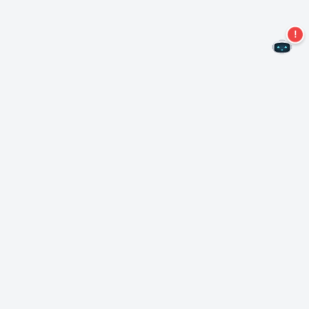
Non perdere altre offerte!
Iscriviti alla nostra newsletter
Iscriviti
Informazioni su Nero
Copyright