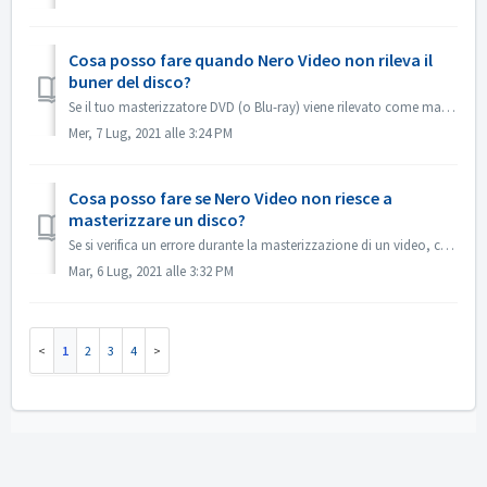
Cosa posso fare quando Nero Video non rileva il
buner del disco?
Se il tuo masterizzatore DVD (o Blu-ray) viene rilevato come masterizzatore CD, fai riferimento a questo articolo: https://nerosupport.freshdesk.com/en/supp...
Mer, 7 Lug, 2021 alle 3:24 PM
Cosa posso fare se Nero Video non riesce a
masterizzare un disco?
Se si verifica un errore durante la masterizzazione di un video, cosa si può fare? Andare in C:\Users\[utente corrente]\AppData\Roaming\Nero\[versione corr...
Mar, 6 Lug, 2021 alle 3:32 PM
1
2
3
4