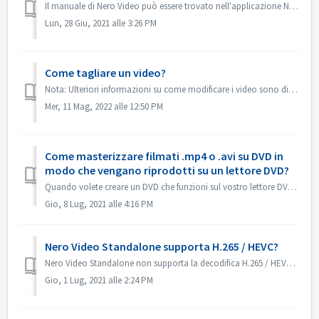
Il manuale di Nero Video può essere trovato nell'applicazione Nero Video. Aprire Nero Video, fare clic su KnowHow nell'angolo in alto a destra. ...
Lun, 28 Giu, 2021 alle 3:26 PM
Come tagliare un video?
Nota: Ulteriori informazioni su come modificare i video sono disponibili al seguente link: Modifica dei video Seguite il link sottostante per ottenere magg...
Mer, 11 Mag, 2022 alle 12:50 PM
Come masterizzare filmati .mp4 o .avi su DVD in
modo che vengano riprodotti su un lettore DVD?
Quando volete creare un DVD che funzioni sul vostro lettore DVD, dovete inizialmente capire quale tipo di formato deve essere presente sul vostro disco DVD....
Gio, 8 Lug, 2021 alle 4:16 PM
Nero Video Standalone supporta H.265 / HEVC?
Nero Video Standalone non supporta la decodifica H.265 / HEVC. La decodifica H.265 / HEVC è disponibile solo in Nero Platinum Suite.
Gio, 1 Lug, 2021 alle 2:24 PM