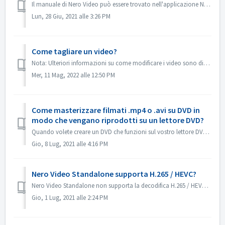
Il manuale di Nero Video può essere trovato nell'applicazione Nero Video. Aprire Nero Video, fare clic su KnowHow nell'angolo in alto a destra. ...
Lun, 28 Giu, 2021 alle 3:26 PM
Come tagliare un video?
Nota: Ulteriori informazioni su come modificare i video sono disponibili al seguente link: Modifica dei video Seguite il link sottostante per ottenere magg...
Mer, 11 Mag, 2022 alle 12:50 PM
Come masterizzare filmati .mp4 o .avi su DVD in
modo che vengano riprodotti su un lettore DVD?
Quando volete creare un DVD che funzioni sul vostro lettore DVD, dovete inizialmente capire quale tipo di formato deve essere presente sul vostro disco DVD....
Gio, 8 Lug, 2021 alle 4:16 PM
Nero Video Standalone supporta H.265 / HEVC?
Nero Video Standalone non supporta la decodifica H.265 / HEVC. La decodifica H.265 / HEVC è disponibile solo in Nero Platinum Suite.
Gio, 1 Lug, 2021 alle 2:24 PM