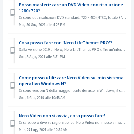
Posso masterizzare un DVD Video con risoluzione
1280x720?
Ci sono due risoluzioni DVD standard: 720 × 480 (NTSC, totale 345.600 pixel) e 720 × 576 (PAL totale 414.720 pixel), entrambe disponibili in formato 4:3 e 1...
Mer, 30 Giu, 2021 alle 4:26 PM
Cosa posso fare con 'Nero LifeThemes PRO'?
Dalla versione 2019 di Nero, Nero LifeThemes PRO offre un'intera gamma di temi cinematografici di alta qualità, modelli di menu per dischi e musica roya...
Gio, 5 Ago, 2021 alle 3:51 PM
Come posso utilizzare Nero Video sul mio sistema
operativo Windows N?
Ci sono versioni N della maggior parte dei sistemi Windows, il che significa che il sistema non contiene Windows Media Player. Su questi sistemi Windows N,...
Gio, 6 Giu, 2019 alle 10:48 AM
Nero Video non si avvia, cosa posso fare?
Ci sarebbero diverse ragioni per cui Nero Video non riesce a mostrare la finestra dell'applicazione. Se Nero Video non si avvia, MediaHome non si avvia ...
Mar, 27 Lug, 2021 alle 10:54 AM