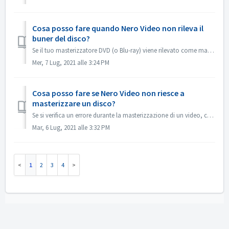
Cosa posso fare quando Nero Video non rileva il
buner del disco?
Se il tuo masterizzatore DVD (o Blu-ray) viene rilevato come masterizzatore CD, fai riferimento a questo articolo: https://nerosupport.freshdesk.com/en/supp...
Mer, 7 Lug, 2021 alle 3:24 PM
Cosa posso fare se Nero Video non riesce a
masterizzare un disco?
Se si verifica un errore durante la masterizzazione di un video, cosa si può fare? Andare in C:\Users\[utente corrente]\AppData\Roaming\Nero\[versione corr...
Mar, 6 Lug, 2021 alle 3:32 PM
1
2
3
4