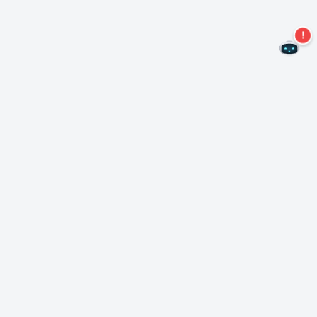
Non perdere altre offerte!
Iscriviti alla nostra newsletter
Iscriviti
Informazioni su Nero
Copyright