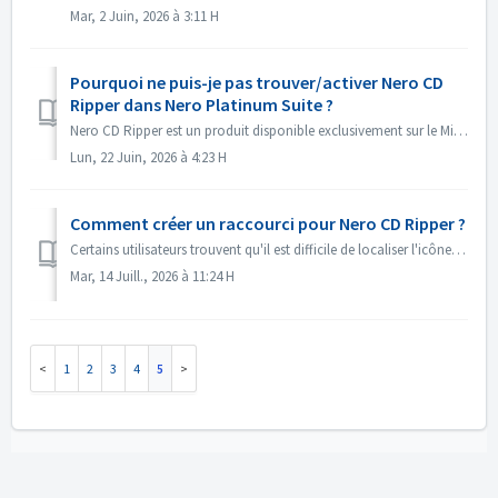
Mar, 2 Juin, 2026 à 3:11 H
Pourquoi ne puis-je pas trouver/activer Nero CD
Ripper dans Nero Platinum Suite ?
Nero CD Ripper est un produit disponible exclusivement sur le Microsoft Store (https://apps.microsoft.com/detail/9NSNQ0CPD06G) et n'est pas inclus dans ...
Lun, 22 Juin, 2026 à 4:23 H
Comment créer un raccourci pour Nero CD Ripper ?
Certains utilisateurs trouvent qu'il est difficile de localiser l'icône de Nero CD Ripper et doivent se rendre à chaque fois sur le Microsoft Store ...
Mar, 14 Juill., 2026 à 11:24 H
1
2
3
4
5