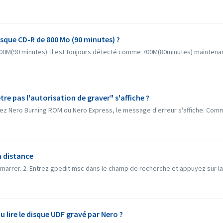
que CD-R de 800 Mo (90 minutes) ?
0M(90 minutes). Il est toujours détecté comme 700M(80minutes) maintenant.
tre pas l'autorisation de graver" s'affiche ?
rez Nero Burning ROM ou Nero Express, le message d'erreur s'affiche. Comm
à distance
marrer. 2. Entrez gpedit.msc dans le champ de recherche et appuyez sur la 
u lire le disque UDF gravé par Nero ?