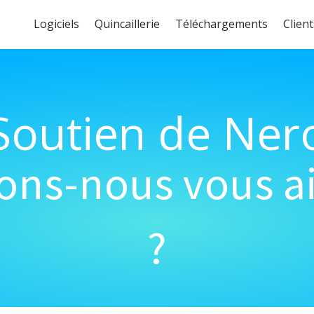
Logiciels
Quincaillerie
Téléchargements
Client
Soutien de Ner
s-nous vous ai
?