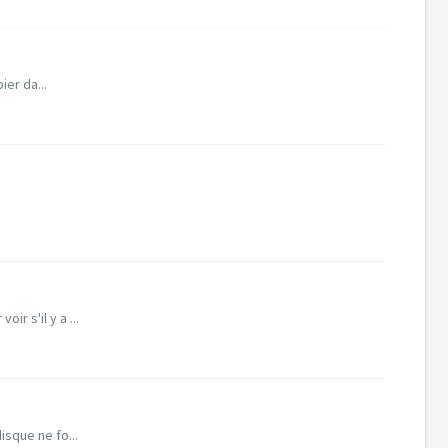
ier da...
r s'il y a ...
isque ne fo...