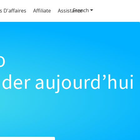
French
s D'affaires
Affiliate
Assistance
o
der aujourd’hui