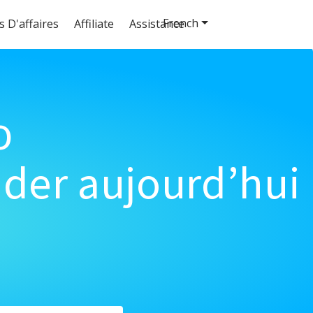
French
s D'affaires
Affiliate
Assistance
o
der aujourd’hui