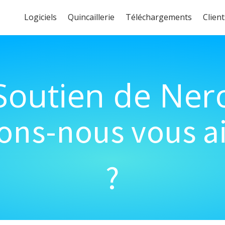
Logiciels
Quincaillerie
Téléchargements
Client
Soutien de Ner
s-nous vous ai
?