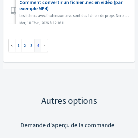
Comment convertir un fichier .nvc en vidéo (par
exemple MP4)
Les fichiers avec l'extension .nvc sont des fichiers de projet Nero Video, et NON des vidéos finies. Ils contiennent des instructions d'édition et d...
Mer, 18 Févr., 2026 à 12:16 H
1
2
3
4
Autres options
Demande d'aperçu de la commande