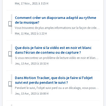
Mer, 17 Nov., 2021 à 3:15 H
Comment créer un diaporama adapté au rythme
de la musique?
Vous trouverez de plus amples informations sur la façon de créer un diaporama en fonction du rythme de la musique sous le lien suivant : Créer un diaporama ...
Mer, 11 Mai, 2022 à 1:22 H
Que dois-je faire si la vidéo est en noir et blanc
dans l'écran de contenu ou de capture ?
Si vous rencontrez un problème de lecture vidéo en noir et blanc, mais que l'exportation/la gravure se fait en couleur, veuillez mettre à jour le systèm...
Jeu, 13 Avr., 2023 à 10:32 H
Dans Motion Tracker, que dois-je faire si l'objet
suivi est perdu pendant le suivi ?
Pendant le suivi, l'objet suivi perd ou a un décalage, vous pouvez "arrêter le suivi" immédiatement, cliquer sur "Zoom avant" dans l...
Jeu, 13 Avr., 2023 à 10:00 H