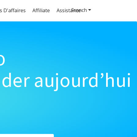
French
s D'affaires
Affiliate
Assistance
o
der aujourd’hui