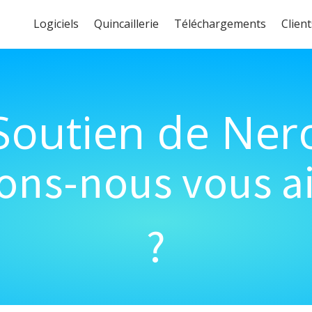
Logiciels
Quincaillerie
Téléchargements
Client
Soutien de Ner
s-nous vous ai
?