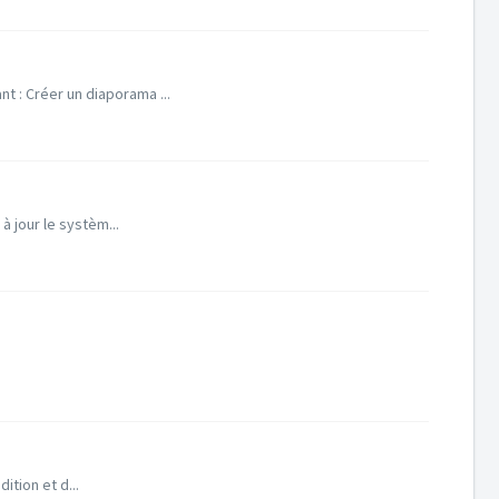
t : Créer un diaporama ...
à jour le systèm...
ition et d...