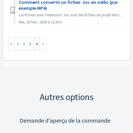
Comment convertir un fichier .nvc en vidéo (par
exemple MP4)
Les fichiers avec l'extension .nvc sont des fichiers de projet Nero Video, et NON des vidéos finies. Ils contiennent des instructions d'édition et d...
Mer, 18 Févr., 2026 à 12:16 H
1
2
3
4
Autres options
Demande d'aperçu de la commande