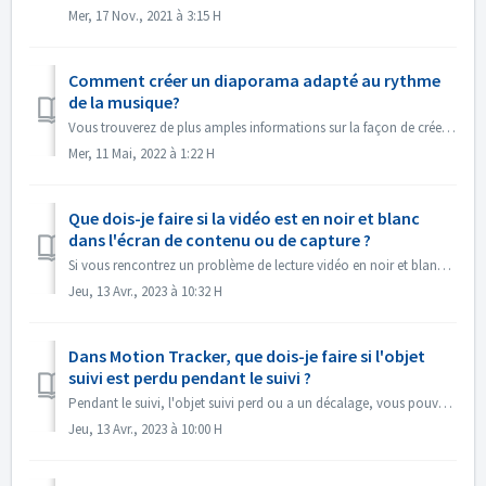
Mer, 17 Nov., 2021 à 3:15 H
Comment créer un diaporama adapté au rythme
de la musique?
Vous trouverez de plus amples informations sur la façon de créer un diaporama en fonction du rythme de la musique sous le lien suivant : Créer un diaporama ...
Mer, 11 Mai, 2022 à 1:22 H
Que dois-je faire si la vidéo est en noir et blanc
dans l'écran de contenu ou de capture ?
Si vous rencontrez un problème de lecture vidéo en noir et blanc, mais que l'exportation/la gravure se fait en couleur, veuillez mettre à jour le systèm...
Jeu, 13 Avr., 2023 à 10:32 H
Dans Motion Tracker, que dois-je faire si l'objet
suivi est perdu pendant le suivi ?
Pendant le suivi, l'objet suivi perd ou a un décalage, vous pouvez "arrêter le suivi" immédiatement, cliquer sur "Zoom avant" dans l...
Jeu, 13 Avr., 2023 à 10:00 H