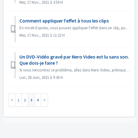
Mer, 17 Nov., 2021 à 3:59 H
Comment appliquer l'effet à tous les clips
En mode Express, vous pouvez appliquer l'effet dans un clip, puis ouvrir le "Contrôle d'effet Express", activer "Appliquer à tous les...
Mer, 17 Nov., 2021 à 11:22 H
Un DVD-Vidéo gravé par Nero Video est lu sans son.
Que dois-je faire ?
Si vous rencontrez ce problème, allez dans Nero Video, prévisualisez votre projet source. Assurez-vous que le son est correct avant la gravure. S'il n&#...
Lun, 28 Juin, 2021 à 9:30 H
1
2
3
4