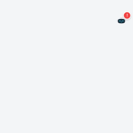
Ne manquez plus aucune offre !
S'abonner à notre newsletter
S'abonner
A propos de Nero
Copyright
Centre de presse
Protection des données