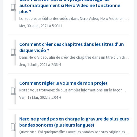
automatiquement si Nero Video ne fonctionne
plus ?
Lorsque vous éditez des vidéos dans Nero Video, Nero Video enregistre automatiquement votre projet en arrière-plan. Si Nero Video s'arrête de foncti...
Mer, 30 Juin, 2021 à 5:03 H
Comment créer des chapitres dans les titres d'un
disque vidéo ?
Dans Nero Video, afin de créer des chapitres dans un titre d'un disque, 1. Dans l'écran Contenu, sélectionnez le titre. 2. Sous l'aperçu du titr...
Jeu, 1 Juill., 2021 à 2:36 H
Comment régler le volume de mon projet
Note : Vous trouverez de plus amples informations sur la façon de créer des diaporamas avec de la musique sous le lien suivant : Créer des diaporamas avec d...
Ven, 13 Mai, 2022 à 5:04 H
Nero ne prend pas en charge la gravure de plusieurs
bandes sonores (plusieurs langues)
Question : J'ai quelques films avec les bandes sonores originales en 2 langues incluses (allemand et anglais）. Mais je n'arrive pas à mettre la 2e p...