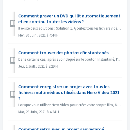
Comment graver un DVD qui lit automatiquement
et en continu toutes les vidéos ?
Il existe deux solutions : Solution 1. Ajoutez tous les fichiers vidéo dans un seul titre. Dans l'écran d'édition, importez tous les fichiers vidéo...
Mer, 30 Juin, 2021 à 4:44 H
Comment trouver des photos d'instantanés
Dans certains cas, après avoir cliqué sur le bouton Instantané, l'image instantanée n'apparaît pas dans Mes médias. Vous pouvez retrouver l'imag...
Jeu, 1 Juill., 2021 à 2:29 H
Comment enregistrer un projet avec tous les
fichiers multimédias utilisés dans Nero Video 2021
?
Lorsque vous utilisez Nero Video pour créer votre propre film, Nero Video peut importer vos propres fichiers multimédia tels que des vidéos, de la musique o...
Mar, 29 Juin, 2021 à 4:24 H
Comment retrouver un projet sauvegardé