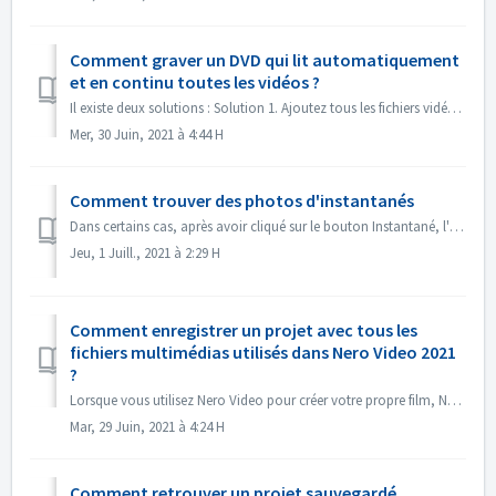
Comment graver un DVD qui lit automatiquement
et en continu toutes les vidéos ?
Il existe deux solutions : Solution 1. Ajoutez tous les fichiers vidéo dans un seul titre. Dans l'écran d'édition, importez tous les fichiers vidéo...
Mer, 30 Juin, 2021 à 4:44 H
Comment trouver des photos d'instantanés
Dans certains cas, après avoir cliqué sur le bouton Instantané, l'image instantanée n'apparaît pas dans Mes médias. Vous pouvez retrouver l'imag...
Jeu, 1 Juill., 2021 à 2:29 H
Comment enregistrer un projet avec tous les
fichiers multimédias utilisés dans Nero Video 2021
?
Lorsque vous utilisez Nero Video pour créer votre propre film, Nero Video peut importer vos propres fichiers multimédia tels que des vidéos, de la musique o...
Mar, 29 Juin, 2021 à 4:24 H
Comment retrouver un projet sauvegardé