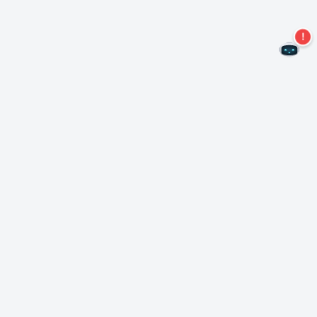
Ne manquez plus aucune offre !
S'abonner à notre newsletter
S'abonner
A propos de Nero
Copyright
Centre de presse
Protection des données