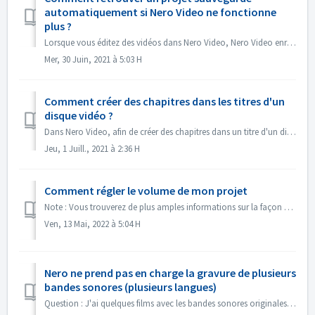
automatiquement si Nero Video ne fonctionne
plus ?
Lorsque vous éditez des vidéos dans Nero Video, Nero Video enregistre automatiquement votre projet en arrière-plan. Si Nero Video s'arrête de foncti...
Mer, 30 Juin, 2021 à 5:03 H
Comment créer des chapitres dans les titres d'un
disque vidéo ?
Dans Nero Video, afin de créer des chapitres dans un titre d'un disque, 1. Dans l'écran Contenu, sélectionnez le titre. 2. Sous l'aperçu du titr...
Jeu, 1 Juill., 2021 à 2:36 H
Comment régler le volume de mon projet
Note : Vous trouverez de plus amples informations sur la façon de créer des diaporamas avec de la musique sous le lien suivant : Créer des diaporamas avec d...
Ven, 13 Mai, 2022 à 5:04 H
Nero ne prend pas en charge la gravure de plusieurs
bandes sonores (plusieurs langues)
Question : J'ai quelques films avec les bandes sonores originales en 2 langues incluses (allemand et anglais）. Mais je n'arrive pas à mettre la 2e p...