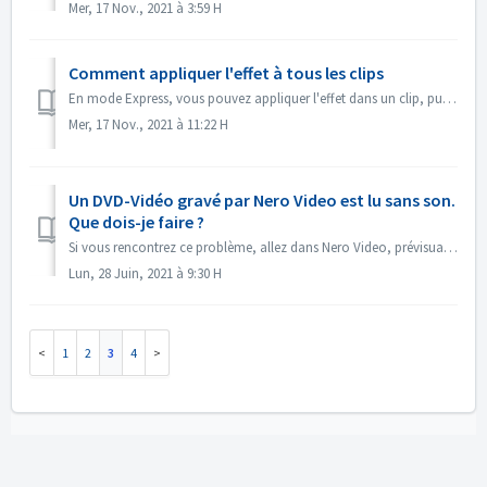
Mer, 17 Nov., 2021 à 3:59 H
Comment appliquer l'effet à tous les clips
En mode Express, vous pouvez appliquer l'effet dans un clip, puis ouvrir le "Contrôle d'effet Express", activer "Appliquer à tous les...
Mer, 17 Nov., 2021 à 11:22 H
Un DVD-Vidéo gravé par Nero Video est lu sans son.
Que dois-je faire ?
Si vous rencontrez ce problème, allez dans Nero Video, prévisualisez votre projet source. Assurez-vous que le son est correct avant la gravure. S'il n&#...
Lun, 28 Juin, 2021 à 9:30 H
1
2
3
4