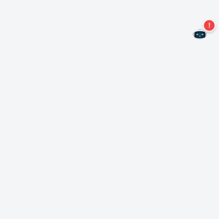
Ne manquez plus aucune offre !
S'abonner à notre newsletter
S'abonner
A propos de Nero
Copyright
Centre de presse
Protection des données