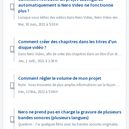
automatiquement si Nero Video ne fonctionne
plus ?
Lorsque vous éditez des vidéos dans Nero Video, Nero Video enregistre automatiquement votre projet en arrière-plan. Si Nero Video s'arrête de foncti...
Mer, 30 Juin, 2021 à 5:03 H
Comment créer des chapitres dans les titres d'un
disque vidéo ?
Dans Nero Video, afin de créer des chapitres dans un titre d'un disque, 1. Dans l'écran Contenu, sélectionnez le titre. 2. Sous l'aperçu du titr...
Jeu, 1 Juill., 2021 à 2:36 H
Comment régler le volume de mon projet
Note : Vous trouverez de plus amples informations sur la façon de créer des diaporamas avec de la musique sous le lien suivant : Créer des diaporamas avec d...
Ven, 13 Mai, 2022 à 5:04 H
Nero ne prend pas en charge la gravure de plusieurs
bandes sonores (plusieurs langues)
Question : J'ai quelques films avec les bandes sonores originales en 2 langues incluses (allemand et anglais）. Mais je n'arrive pas à mettre la 2e p...