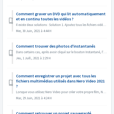
Comment graver un DVD qui lit automatiquement
et en continu toutes les vidéos ?
Il existe deux solutions : Solution 1. Ajoutez tous les fichiers vidéo dans un seul titre. Dans l'écran d'édition, importez tous les fichiers vidéo...
Mer, 30 Juin, 2021 à 4:44 H
Comment trouver des photos d'instantanés
Dans certains cas, après avoir cliqué sur le bouton Instantané, l'image instantanée n'apparaît pas dans Mes médias. Vous pouvez retrouver l'imag...
Jeu, 1 Juill., 2021 à 2:29 H
Comment enregistrer un projet avec tous les
fichiers multimédias utilisés dans Nero Video 2021
?
Lorsque vous utilisez Nero Video pour créer votre propre film, Nero Video peut importer vos propres fichiers multimédia tels que des vidéos, de la musique o...
Mar, 29 Juin, 2021 à 4:24 H
Comment retrouver un projet sauvegardé