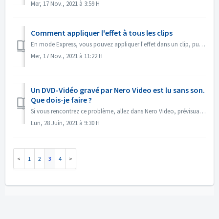
Mer, 17 Nov., 2021 à 3:59 H
Comment appliquer l'effet à tous les clips
En mode Express, vous pouvez appliquer l'effet dans un clip, puis ouvrir le "Contrôle d'effet Express", activer "Appliquer à tous les...
Mer, 17 Nov., 2021 à 11:22 H
Un DVD-Vidéo gravé par Nero Video est lu sans son.
Que dois-je faire ?
Si vous rencontrez ce problème, allez dans Nero Video, prévisualisez votre projet source. Assurez-vous que le son est correct avant la gravure. S'il n&#...
Lun, 28 Juin, 2021 à 9:30 H
1
2
3
4