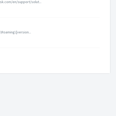
esk.com/en/support/solut...
a\Roaming\[version...