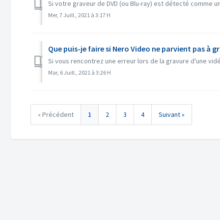
Si votre graveur de DVD (ou Blu-ray) est détecté comme un 
Mer, 7 Juill., 2021 à 3:17 H
Que puis-je faire si Nero Video ne parvient pas à g
Si vous rencontrez une erreur lors de la gravure d'une vid
Mar, 6 Juill., 2021 à 3:26 H
« Précédent
1
2
3
4
Suivant »