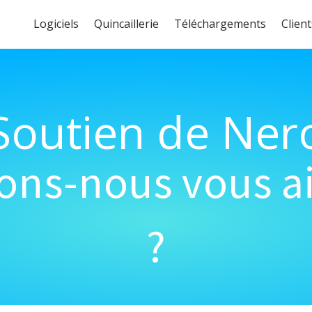
Logiciels
Quincaillerie
Téléchargements
Client
Soutien de Ner
s-nous vous ai
?