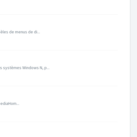
èles de menus de di...
es systèmes Windows N, p...
MediaHom...