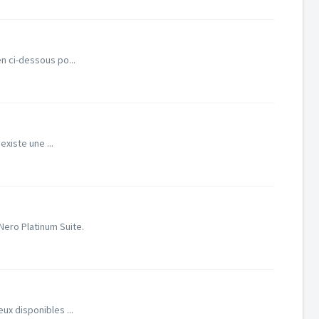
en ci-dessous po...
xiste une ...
ero Platinum Suite.
eux disponibles ...