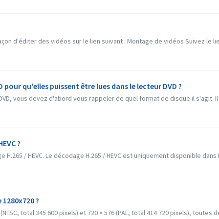
çon d'éditer des vidéos sur le lien suivant : Montage de vidéos Suivez le li
our qu'elles puissent être lues dans le lecteur DVD ?
DVD, vous devez d'abord vous rappeler de quel format de disque il s'agit. Il e
HEVC ?
 H.265 / HEVC. Le décodage H.265 / HEVC est uniquement disponible dans N
e 1280x720 ?
(NTSC, total 345 600 pixels) et 720 × 576 (PAL, total 414 720 pixels), toutes d