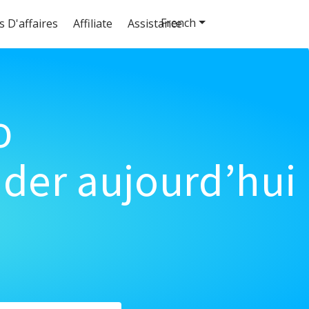
French
s D'affaires
Affiliate
Assistance
o
der aujourd’hui