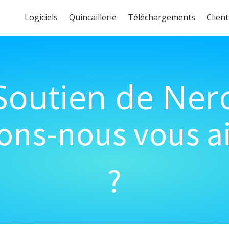
Logiciels
Quincaillerie
Téléchargements
Client
Soutien de Ner
s-nous vous ai
?