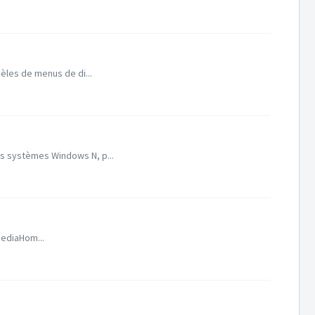
èles de menus de di...
es systèmes Windows N, p...
MediaHom...