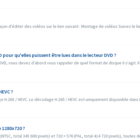
çon d'éditer des vidéos sur le lien suivant : Montage de vidéos Suivez le li
our qu'elles puissent être lues dans le lecteur DVD ?
DVD, vous devez d'abord vous rappeler de quel format de disque il s'agit. Il e
HEVC ?
 H.265 / HEVC. Le décodage H.265 / HEVC est uniquement disponible dans N
e 1280x720 ?
(NTSC, total 345 600 pixels) et 720 × 576 (PAL, total 414 720 pixels), toutes d