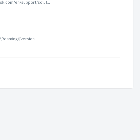
esk.com/en/support/solut...
a\Roaming\[version...