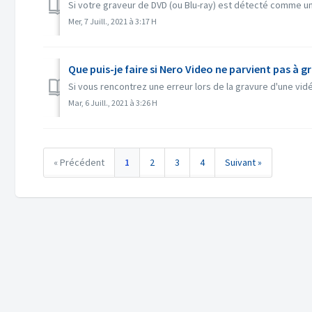
Si votre graveur de DVD (ou Blu-ray) est détecté comme un 
Mer, 7 Juill., 2021 à 3:17 H
Que puis-je faire si Nero Video ne parvient pas à g
Si vous rencontrez une erreur lors de la gravure d'une vid
Mar, 6 Juill., 2021 à 3:26 H
« Précédent
1
2
3
4
Suivant »