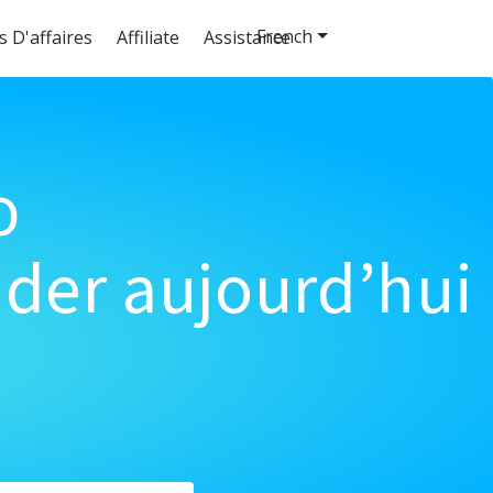
French
s D'affaires
Affiliate
Assistance
o
der aujourd’hui