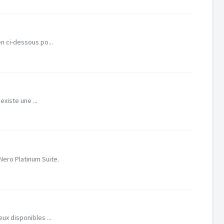
en ci-dessous po...
xiste une ...
ero Platinum Suite.
eux disponibles ...