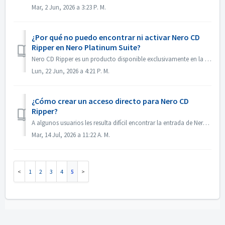
Mar, 2 Jun, 2026 a 3:23 P. M.
¿Por qué no puedo encontrar ni activar Nero CD
Ripper en Nero Platinum Suite?
Nero CD Ripper es un producto disponible exclusivamente en la Tienda de Microsoft (https://apps.microsoft.com/detail/9NSNQ0CPD06G) y no está incluido en Ner...
Lun, 22 Jun, 2026 a 4:21 P. M.
¿Cómo crear un acceso directo para Nero CD
Ripper?
A algunos usuarios les resulta difícil encontrar la entrada de Nero CD Ripper y tienen que ir a la Tienda de Microsoft cada vez que quieren abrirlo. De hec...
Mar, 14 Jul, 2026 a 11:22 A. M.
1
2
3
4
5