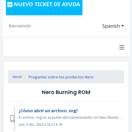
NUEVO TICKET DE AYUDA
Spanish
Bienvenido
Inicio
Preguntas sobre los productos Nero
Nero Burning ROM
¿Cómo abrir un archivo .nrg?
El archivo .nrg no se puede abrir directamente con Nero Burning ROM. Puede grabar el archivo nrg en un disco con Nero Burning ROM. O utilizar el software d...
Jue, 6 Abr, 2023 a 10:13 A. M.