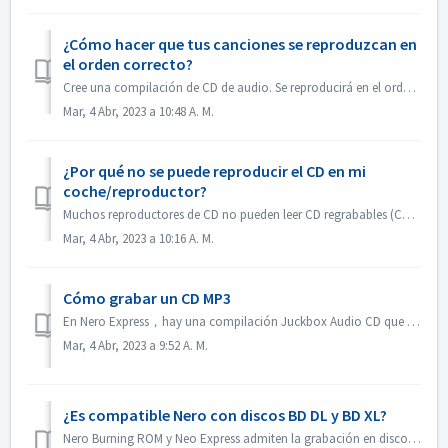
¿Cómo hacer que tus canciones se reproduzcan en
el orden correcto?
Cree una compilación de CD de audio. Se reproducirá en el orden en que agregó los archivos. Si crea con otra compilación que se quemará en realidad un disco...
Mar, 4 Abr, 2023 a 10:48 A. M.
¿Por qué no se puede reproducir el CD en mi
coche/reproductor?
Muchos reproductores de CD no pueden leer CD regrabables (CD-RW). Por lo tanto, debes utilizar CD-ROM normales para grabar CD de audio.
Mar, 4 Abr, 2023 a 10:16 A. M.
Cómo grabar un CD MP3
En Nero Express，hay una compilación Juckbox Audio CD que crea un CD con todos sus archivos MP3, WMA, o Nero AAC favoritos que se pueden reproducir en cualqu...
Mar, 4 Abr, 2023 a 9:52 A. M.
¿Es compatible Nero con discos BD DL y BD XL?
Nero Burning ROM y Neo Express admiten la grabación en discos BD DL (50 GB) y BD XL (100 GB y 128 GB). Nero Video permite grabar discos BD DL (50 GB). No es...