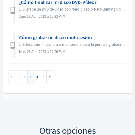
¿Cómo finalizar mi disco DVD-Vídeo?
1. Si graba un DVD de vídeo con Nero Video o Nero Burning ROM, el disco se finalizará automáticamente y se podrá reproducir en la mayoría de los reproductor...
Jue, 13 Abr, 2023 a 12:33 P. M.
Cómo grabar un disco multisesión
1. Seleccione 'Iniciar disco multisesión' para la primera grabación. 2. Vuelva a insertar el disco grabado. Seleccione 'Continuar disco multi...
Mar, 25 Abr, 2023 a 12:26 P. M.
1
2
3
4
5
Otras opciones