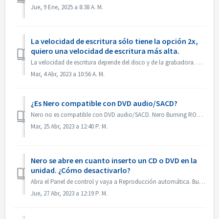
Jue, 9 Ene, 2025 a 8:38 A. M.
La velocidad de escritura sólo tiene la opción 2x,
quiero una velocidad de escritura más alta.
La velocidad de escritura depende del disco y de la grabadora. Nero Burning ROM detecta automáticamente la grabadora y el disco y muestra la velocidad de es...
Mar, 4 Abr, 2023 a 10:56 A. M.
¿Es Nero compatible con DVD audio/SACD?
Nero no es compatible con DVD audio/SACD. Nero Burning ROM sólo admite la grabación de CD de audio en 44100 hz.
Mar, 25 Abr, 2023 a 12:40 P. M.
Nero se abre en cuanto inserto un CD o DVD en la
unidad. ¿Cómo desactivarlo?
Abra el Panel de control y vaya a Reproducción automática. Busca la configuración de cada DVD o CD. Selecciona "Preguntarme cada vez" o "No r...
Jue, 27 Abr, 2023 a 12:19 P. M.