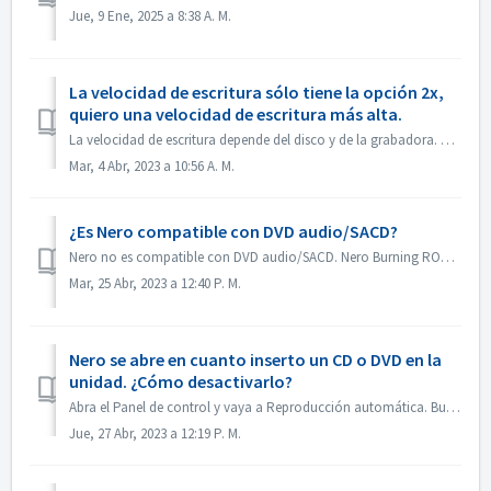
Jue, 9 Ene, 2025 a 8:38 A. M.
La velocidad de escritura sólo tiene la opción 2x,
quiero una velocidad de escritura más alta.
La velocidad de escritura depende del disco y de la grabadora. Nero Burning ROM detecta automáticamente la grabadora y el disco y muestra la velocidad de es...
Mar, 4 Abr, 2023 a 10:56 A. M.
¿Es Nero compatible con DVD audio/SACD?
Nero no es compatible con DVD audio/SACD. Nero Burning ROM sólo admite la grabación de CD de audio en 44100 hz.
Mar, 25 Abr, 2023 a 12:40 P. M.
Nero se abre en cuanto inserto un CD o DVD en la
unidad. ¿Cómo desactivarlo?
Abra el Panel de control y vaya a Reproducción automática. Busca la configuración de cada DVD o CD. Selecciona "Preguntarme cada vez" o "No r...
Jue, 27 Abr, 2023 a 12:19 P. M.