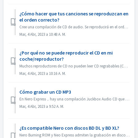
¿Cómo hacer que tus canciones se reproduzcan en
el orden correcto?
Cree una compilación de CD de audio. Se reproducirá en el orden en que agregó los archivos. Si crea con otra compilación que se quemará en realidad un disco...
Mar, 4 Abr, 2023 a 10:48 A. M.
¿Por qué no se puede reproducir el CD en mi
coche/reproductor?
Muchos reproductores de CD no pueden leer CD regrabables (CD-RW). Por lo tanto, debes utilizar CD-ROM normales para grabar CD de audio.
Mar, 4 Abr, 2023 a 10:16 A. M.
Cómo grabar un CD MP3
En Nero Express，hay una compilación Juckbox Audio CD que crea un CD con todos sus archivos MP3, WMA, o Nero AAC favoritos que se pueden reproducir en cualqu...
Mar, 4 Abr, 2023 a 9:52 A. M.
¿Es compatible Nero con discos BD DL y BD XL?
Nero Burning ROM y Neo Express admiten la grabación en discos BD DL (50 GB) y BD XL (100 GB y 128 GB). Nero Video permite grabar discos BD DL (50 GB). No es...