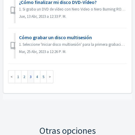
¿Cómo finalizar mi disco DVD-Vídeo?
1. Si graba un DVD de vídeo con Nero Video o Nero Burning ROM, el disco se finalizará automáticamente y se podrá reproducir en la mayoría de los reproductor...
Jue, 13 Abr, 2023 a 12:33 P. M.
Cómo grabar un disco multisesión
1. Seleccione 'Iniciar disco multisesión' para la primera grabación. 2. Vuelva a insertar el disco grabado. Seleccione 'Continuar disco multi...
Mar, 25 Abr, 2023 a 12:26 P. M.
1
2
3
4
5
Otras opciones