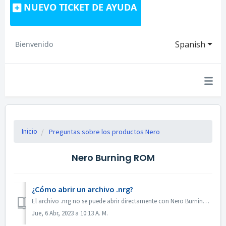
NUEVO TICKET DE AYUDA
Spanish
Bienvenido
Inicio
Preguntas sobre los productos Nero
Nero Burning ROM
¿Cómo abrir un archivo .nrg?
El archivo .nrg no se puede abrir directamente con Nero Burning ROM. Puede grabar el archivo nrg en un disco con Nero Burning ROM. O utilizar el software d...
Jue, 6 Abr, 2023 a 10:13 A. M.