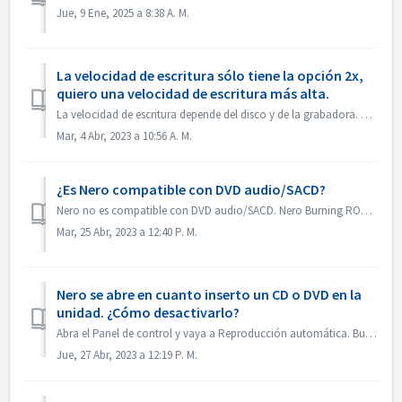
Jue, 9 Ene, 2025 a 8:38 A. M.
La velocidad de escritura sólo tiene la opción 2x,
quiero una velocidad de escritura más alta.
La velocidad de escritura depende del disco y de la grabadora. Nero Burning ROM detecta automáticamente la grabadora y el disco y muestra la velocidad de es...
Mar, 4 Abr, 2023 a 10:56 A. M.
¿Es Nero compatible con DVD audio/SACD?
Nero no es compatible con DVD audio/SACD. Nero Burning ROM sólo admite la grabación de CD de audio en 44100 hz.
Mar, 25 Abr, 2023 a 12:40 P. M.
Nero se abre en cuanto inserto un CD o DVD en la
unidad. ¿Cómo desactivarlo?
Abra el Panel de control y vaya a Reproducción automática. Busca la configuración de cada DVD o CD. Selecciona "Preguntarme cada vez" o "No r...
Jue, 27 Abr, 2023 a 12:19 P. M.