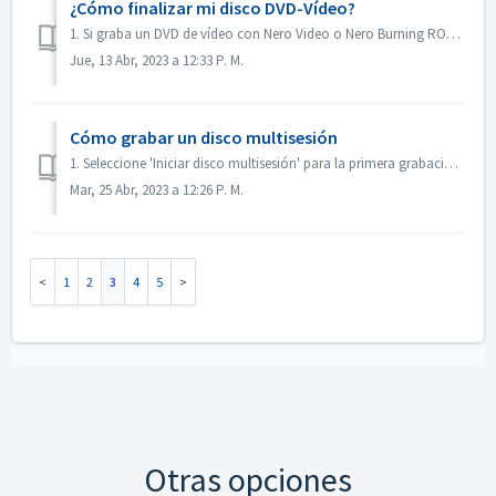
¿Cómo finalizar mi disco DVD-Vídeo?
1. Si graba un DVD de vídeo con Nero Video o Nero Burning ROM, el disco se finalizará automáticamente y se podrá reproducir en la mayoría de los reproductor...
Jue, 13 Abr, 2023 a 12:33 P. M.
Cómo grabar un disco multisesión
1. Seleccione 'Iniciar disco multisesión' para la primera grabación. 2. Vuelva a insertar el disco grabado. Seleccione 'Continuar disco multi...
Mar, 25 Abr, 2023 a 12:26 P. M.
1
2
3
4
5
Otras opciones