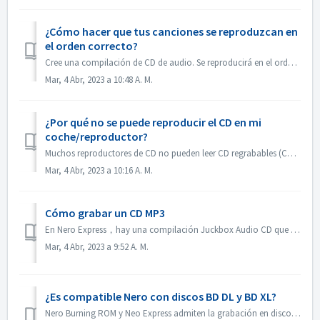
¿Cómo hacer que tus canciones se reproduzcan en
el orden correcto?
Cree una compilación de CD de audio. Se reproducirá en el orden en que agregó los archivos. Si crea con otra compilación que se quemará en realidad un disco...
Mar, 4 Abr, 2023 a 10:48 A. M.
¿Por qué no se puede reproducir el CD en mi
coche/reproductor?
Muchos reproductores de CD no pueden leer CD regrabables (CD-RW). Por lo tanto, debes utilizar CD-ROM normales para grabar CD de audio.
Mar, 4 Abr, 2023 a 10:16 A. M.
Cómo grabar un CD MP3
En Nero Express，hay una compilación Juckbox Audio CD que crea un CD con todos sus archivos MP3, WMA, o Nero AAC favoritos que se pueden reproducir en cualqu...
Mar, 4 Abr, 2023 a 9:52 A. M.
¿Es compatible Nero con discos BD DL y BD XL?
Nero Burning ROM y Neo Express admiten la grabación en discos BD DL (50 GB) y BD XL (100 GB y 128 GB). Nero Video permite grabar discos BD DL (50 GB). No es...