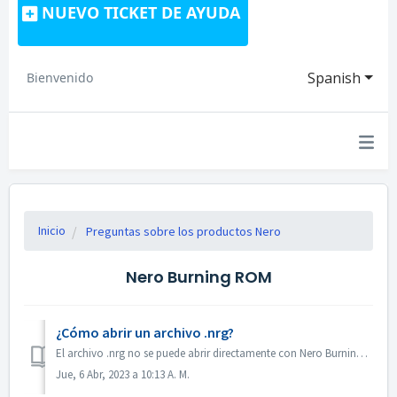
NUEVO TICKET DE AYUDA
Spanish
Bienvenido
Inicio
Preguntas sobre los productos Nero
Nero Burning ROM
¿Cómo abrir un archivo .nrg?
El archivo .nrg no se puede abrir directamente con Nero Burning ROM. Puede grabar el archivo nrg en un disco con Nero Burning ROM. O utilizar el software d...
Jue, 6 Abr, 2023 a 10:13 A. M.