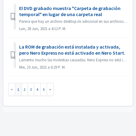
El DVD grabado muestra "Carpeta de grabación
temporal" en lugar de una carpeta real
Parece que hay un archivo desktop.ini adicional en sus archivos de origen. El Explorador lee ese archivo y encuentra que esta carpeta en particular tiene un...
Lun, 28 Jun, 2021 a 4:12 P. M.
La ROM de grabación está instalada y activada,
pero Nero Express no está activado en Nero Start.
Lamento mucho las molestias causadas. Nero Express no está incluido en el producto independiente Nero BurningRom. Nero Express se vende en tiendas fuera ...
Mie, 23 Jun, 2021 a 6:29 P. M.
1
2
3
4
5