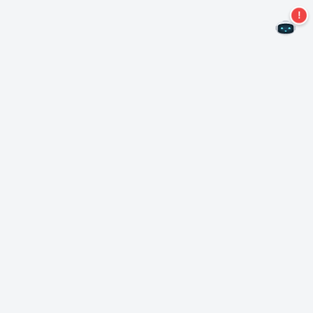
¡No te pierdas más ofertas!
Suscríbase a nuestro boletín
Suscríbase
Sobre Nero
Copyright
Centro de prensa
Privacidad