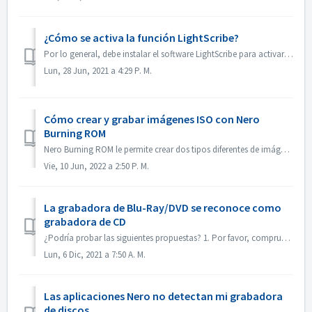
¿Cómo se activa la función LightScribe?
Por lo general, debe instalar el software LightScribe para activar las funciones de LightScribe. https://lightscribesoftware.org/ Póngase en contacto con n...
Lun, 28 Jun, 2021 a 4:29 P. M.
Cómo crear y grabar imágenes ISO con Nero
Burning ROM
Nero Burning ROM le permite crear dos tipos diferentes de imágenes de disco. Los 'Archivos de imagen de Nero' (*.nrg) consisten en un formato de im...
Vie, 10 Jun, 2022 a 2:50 P. M.
La grabadora de Blu-Ray/DVD se reconoce como
grabadora de CD
¿Podría probar las siguientes propuestas? 1. Por favor, compruebe si hay un nuevo controlador para su quemador y el firmware. Por favor, actualice si lo ha...
Lun, 6 Dic, 2021 a 7:50 A. M.
Las aplicaciones Nero no detectan mi grabadora
de discos