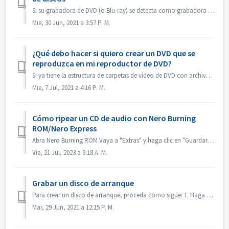
Si su grabadora de DVD (o Blu-ray) se detecta como grabadora de CD, consulte este artículo: https://nerosupport.freshdesk.com/en/support/solutions/articles...
Mie, 30 Jun, 2021 a 3:57 P. M.
¿Qué debo hacer si quiero crear un DVD que se
reproduzca en mi reproductor de DVD?
Si ya tiene la estructura de carpetas de vídeo de DVD con archivos .VOB, .IFO/.BUP, puede utilizar Nero BurningROM para grabar un DVD. 1. Nueva compilación....
Mie, 7 Jul, 2021 a 4:16 P. M.
Cómo ripear un CD de audio con Nero Burning
ROM/Nero Express
Abra Nero Burning ROM Vaya a "Extras" y haga clic en "Guardar pistas de audio". En la pestaña "fuente", selecciona las pist...
Vie, 21 Jul, 2023 a 9:18 A. M.
Grabar un disco de arranque
Para crear un disco de arranque, proceda como sigue: 1. Haga clic en el botón Nuevo en la pantalla principal de Nero Burning ROM. ->Se abre la ventana d...
Mar, 29 Jun, 2021 a 12:15 P. M.