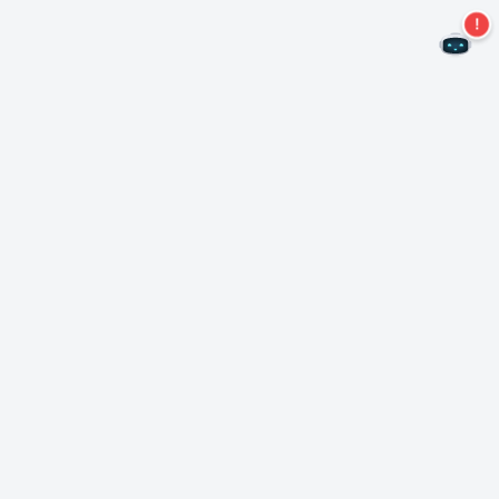
¡No te pierdas más ofertas!
Suscríbase a nuestro boletín
Suscríbase
Sobre Nero
Copyright
Centro de prensa
Privacidad