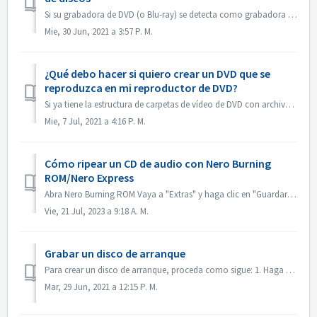
Si su grabadora de DVD (o Blu-ray) se detecta como grabadora de CD, consulte este artículo: https://nerosupport.freshdesk.com/en/support/solutions/articles...
Mie, 30 Jun, 2021 a 3:57 P. M.
¿Qué debo hacer si quiero crear un DVD que se
reproduzca en mi reproductor de DVD?
Si ya tiene la estructura de carpetas de vídeo de DVD con archivos .VOB, .IFO/.BUP, puede utilizar Nero BurningROM para grabar un DVD. 1. Nueva compilación....
Mie, 7 Jul, 2021 a 4:16 P. M.
Cómo ripear un CD de audio con Nero Burning
ROM/Nero Express
Abra Nero Burning ROM Vaya a "Extras" y haga clic en "Guardar pistas de audio". En la pestaña "fuente", selecciona las pist...
Vie, 21 Jul, 2023 a 9:18 A. M.
Grabar un disco de arranque
Para crear un disco de arranque, proceda como sigue: 1. Haga clic en el botón Nuevo en la pantalla principal de Nero Burning ROM. ->Se abre la ventana d...
Mar, 29 Jun, 2021 a 12:15 P. M.