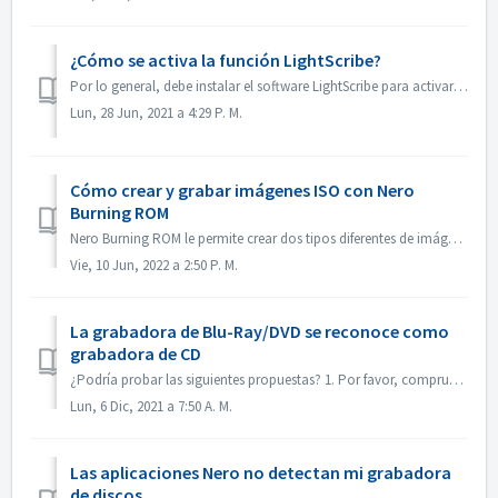
¿Cómo se activa la función LightScribe?
Por lo general, debe instalar el software LightScribe para activar las funciones de LightScribe. https://lightscribesoftware.org/ Póngase en contacto con n...
Lun, 28 Jun, 2021 a 4:29 P. M.
Cómo crear y grabar imágenes ISO con Nero
Burning ROM
Nero Burning ROM le permite crear dos tipos diferentes de imágenes de disco. Los 'Archivos de imagen de Nero' (*.nrg) consisten en un formato de im...
Vie, 10 Jun, 2022 a 2:50 P. M.
La grabadora de Blu-Ray/DVD se reconoce como
grabadora de CD
¿Podría probar las siguientes propuestas? 1. Por favor, compruebe si hay un nuevo controlador para su quemador y el firmware. Por favor, actualice si lo ha...
Lun, 6 Dic, 2021 a 7:50 A. M.
Las aplicaciones Nero no detectan mi grabadora
de discos