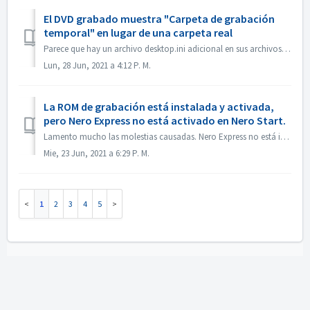
El DVD grabado muestra "Carpeta de grabación
temporal" en lugar de una carpeta real
Parece que hay un archivo desktop.ini adicional en sus archivos de origen. El Explorador lee ese archivo y encuentra que esta carpeta en particular tiene un...
Lun, 28 Jun, 2021 a 4:12 P. M.
La ROM de grabación está instalada y activada,
pero Nero Express no está activado en Nero Start.
Lamento mucho las molestias causadas. Nero Express no está incluido en el producto independiente Nero BurningRom. Nero Express se vende en tiendas fuera ...
Mie, 23 Jun, 2021 a 6:29 P. M.
1
2
3
4
5