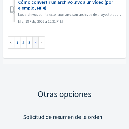
Cómo convertir un archivo .nvc a un vídeo (por
ejemplo, MP4)
Los archivos con la extensión .nvc son archivos de proyecto de Nero Video, NO vídeos terminados. Contienen instrucciones de edición y enlaces a los medios d...
Mie, 18 Feb, 2026 a 12:31 P. M.
1
2
3
4
Otras opciones
Solicitud de resumen de la orden