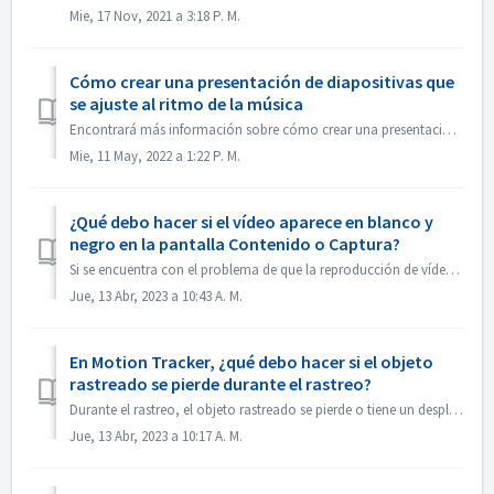
Mie, 17 Nov, 2021 a 3:18 P. M.
Cómo crear una presentación de diapositivas que
se ajuste al ritmo de la música
Encontrará más información sobre cómo crear una presentación de diapositivas según el ritmo de la música en el siguiente enlace: Crear una presentación de d...
Mie, 11 May, 2022 a 1:22 P. M.
¿Qué debo hacer si el vídeo aparece en blanco y
negro en la pantalla Contenido o Captura?
Si se encuentra con el problema de que la reproducción de vídeo es en blanco y negro, pero la exportación / grabación es en color, por favor, actualice el s...
Jue, 13 Abr, 2023 a 10:43 A. M.
En Motion Tracker, ¿qué debo hacer si el objeto
rastreado se pierde durante el rastreo?
Durante el rastreo, el objeto rastreado se pierde o tiene un desplazamiento, puede "detener el rastreo" inmediatamente, hacer clic en "Acerca...
Jue, 13 Abr, 2023 a 10:17 A. M.