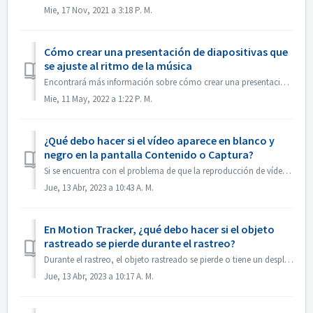
Mie, 17 Nov, 2021 a 3:18 P. M.
Cómo crear una presentación de diapositivas que
se ajuste al ritmo de la música
Encontrará más información sobre cómo crear una presentación de diapositivas según el ritmo de la música en el siguiente enlace: Crear una presentación de d...
Mie, 11 May, 2022 a 1:22 P. M.
¿Qué debo hacer si el vídeo aparece en blanco y
negro en la pantalla Contenido o Captura?
Si se encuentra con el problema de que la reproducción de vídeo es en blanco y negro, pero la exportación / grabación es en color, por favor, actualice el s...
Jue, 13 Abr, 2023 a 10:43 A. M.
En Motion Tracker, ¿qué debo hacer si el objeto
rastreado se pierde durante el rastreo?
Durante el rastreo, el objeto rastreado se pierde o tiene un desplazamiento, puede "detener el rastreo" inmediatamente, hacer clic en "Acerca...
Jue, 13 Abr, 2023 a 10:17 A. M.