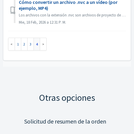
Cómo convertir un archivo .nvc a un vídeo (por
ejemplo, MP4)
Los archivos con la extensión .nvc son archivos de proyecto de Nero Video, NO vídeos terminados. Contienen instrucciones de edición y enlaces a los medios d...
Mie, 18 Feb, 2026 a 12:31 P. M.
1
2
3
4
Otras opciones
Solicitud de resumen de la orden