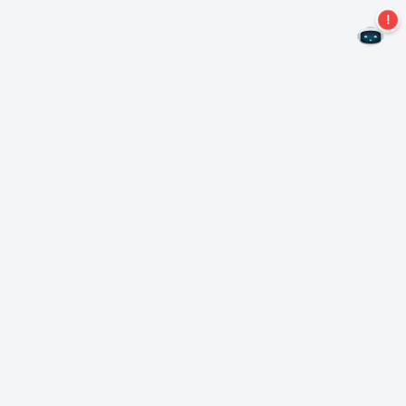
¡No te pierdas más ofertas!
Suscríbase a nuestro boletín
Suscríbase
Sobre Nero
Copyright
Centro de prensa
Privacidad