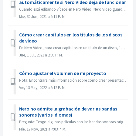
automáticamente si Nero Video deja de funcionar
Cuando está editando vídeos en Nero Video, Nero Video guarda automáticamente el proyecto en segundo plano. Si Nero Video deja de funcionar antes de guardar...
Mie, 30 Jun, 2021 a 5:11 P. M.
Cómo crear capítulos en los títulos de los discos
de vídeo
En Nero Video, para crear capítulos en un título de un disco, 1. En la pantalla Contenido, seleccione el título. 2. Bajo la vista previa del título, mueva e...
Jue, 1 Jul, 2021 a 2:39 P. M.
Cómo ajustar el volumen de mi proyecto
Nota: Encontrará más información sobre cómo crear presentaciones de diapositivas con música en el siguiente enlace: Crear presentaciones de diapositivas con...
Vie, 13 May, 2022 a 5:12 P. M.
Nero no admite la grabación de varias bandas
sonoras (varios idiomas)
Pregunta: Tengo algunas películas con las bandas sonoras originales en 2 idiomas incluidas (alemán e inglés）. Pero no consigo poner la 2ª pista de audio en ...
Mie, 17 Nov, 2021 a 4:03 P. M.