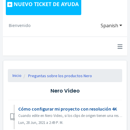
NUEVO TICKET DE AYUDA
Spanish
Bienvenido
Inicio
Preguntas sobre los productos Nero
Nero Video
Cómo configurar mi proyecto con resolución 4K
Cuando edite en Nero Video, si los clips de origen tienen una resolución 4K o superior, y desea que el archivo de salida también esté en 4K, por favor 1. A...
Lun, 28 Jun, 2021 a 2:49 P. M.