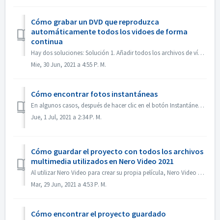
Cómo grabar un DVD que reproduzca
automáticamente todos los vidoes de forma
continua
Hay dos soluciones: Solución 1. Añadir todos los archivos de vídeo en un título. En la pantalla de edición, importa todos los archivos de vídeo que quieras...
Mie, 30 Jun, 2021 a 4:55 P. M.
Cómo encontrar fotos instantáneas
En algunos casos, después de hacer clic en el botón Instantánea, la imagen de la instantánea no se muestra en Mis Medios. Puede encontrar la imagen de la si...
Jue, 1 Jul, 2021 a 2:34 P. M.
Cómo guardar el proyecto con todos los archivos
multimedia utilizados en Nero Video 2021
Al utilizar Nero Video para crear su propia película, Nero Video puede importar sus propios archivos multimedia como vídeo, música o imágenes desde diferent...
Mar, 29 Jun, 2021 a 4:53 P. M.
Cómo encontrar el proyecto guardado