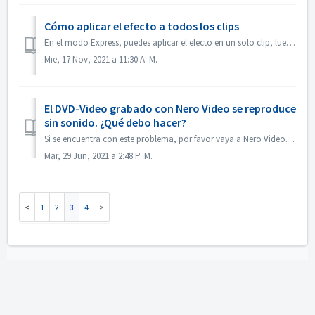
Cómo aplicar el efecto a todos los clips
En el modo Express, puedes aplicar el efecto en un solo clip, luego abre el "Control de efectos Express", activa "Aplicar a todos los clips o...
Mie, 17 Nov, 2021 a 11:30 A. M.
El DVD-Video grabado con Nero Video se reproduce
sin sonido. ¿Qué debo hacer?
Si se encuentra con este problema, por favor vaya a Nero Video, previsualice su proyecto fuente. Asegúrese de que antes de grabar, el sonido está bien. Si n...
Mar, 29 Jun, 2021 a 2:48 P. M.
1
2
3
4