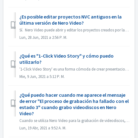
¿Es posible editar proyectos NVC antiguos en la
última versión de Nero Video?
Sí. Nero Video puede abrir y editar los proyectos creados por las versiones antiguas de Nero Video. Pero, el antiguo Nero Video no puede abrir los proye...
Lun, 28 Jun, 2021 a 2:56 P. M.
¿Qué es "1-Click Video Story" y cómo puedo
utilizarlo?
'1-Click Video Story' es una forma cómoda de crear presentaciones de diapositivas y películas profesionales con solo arrastrar y soltar, y con un so...
Mie, 9 Jun, 2021 a 5:12 P. M.
¿Qué puedo hacer cuando me aparece el mensaje
de error "El proceso de grabación ha fallado con el
estado 3" cuando grabo videodiscos en Nero
Video?
Cuando se utiliza Nero Video para la grabación de videodiscos, es posible que se encuentre con este error. "Estado 3" es un estado general del pr...
Lun, 19 Abr, 2021 a 9:52 A. M.