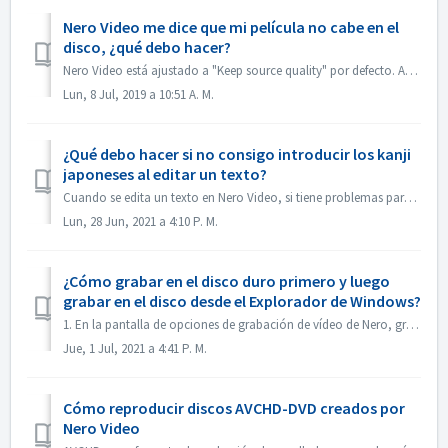
Nero Video me dice que mi película no cabe en el
disco, ¿qué debo hacer?
Nero Video está ajustado a "Keep source quality" por defecto. Así que el DVD, AVCHD, Blu-ray resultante mantendrá la calidad y el aspecto del arch...
Lun, 8 Jul, 2019 a 10:51 A. M.
¿Qué debo hacer si no consigo introducir los kanji
japoneses al editar un texto?
Cuando se edita un texto en Nero Video, si tiene problemas para introducir los kanji japoneses con algún editor de métodos de entrada, por ejemplo, ATOK, no...
Lun, 28 Jun, 2021 a 4:10 P. M.
¿Cómo grabar en el disco duro primero y luego
grabar en el disco desde el Explorador de Windows?
1. En la pantalla de opciones de grabación de vídeo de Nero, grabe el proyecto en la carpeta del disco duro. 2. Si la grabación se realiza correctamente,...
Jue, 1 Jul, 2021 a 4:41 P. M.
Cómo reproducir discos AVCHD-DVD creados por
Nero Video