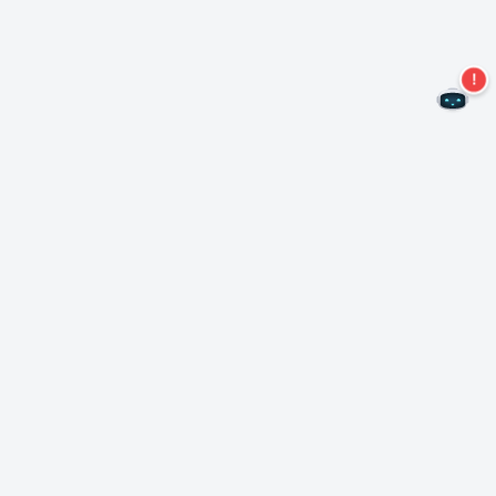
¡No te pierdas más ofertas!
Suscríbase a nuestro boletín
Suscríbase
Sobre Nero
Copyright
Centro de prensa
Privacidad