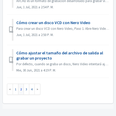
AVCHD es un formato de grabación desarrollado para grabar vídeo de alta definición en soportes como DVD grabables, discos duros y tarjetas de memoria. E...
Jue, 1 Jul, 2021 a 2:54 P. M.
Cómo crear un disco VCD con Nero Video
Para crear un disco VCD con Nero Video, Paso 1. Abre Nero Video. Paso 2. Arrastra un archivo de vídeo a Nero Video Home, Nero Video abrirá el diálogo 'S...
Jue, 1 Jul, 2021 a 2:50 P. M.
Cómo ajustar el tamaño del archivo de salida al
grabar un proyecto
Por defecto, cuando se graba un disco, Nero Video intentará ajustarse al espacio completo de un disco. En algunos casos, si no necesita una salida de gran t...
Mie, 30 Jun, 2021 a 4:19 P. M.
1
2
3
4