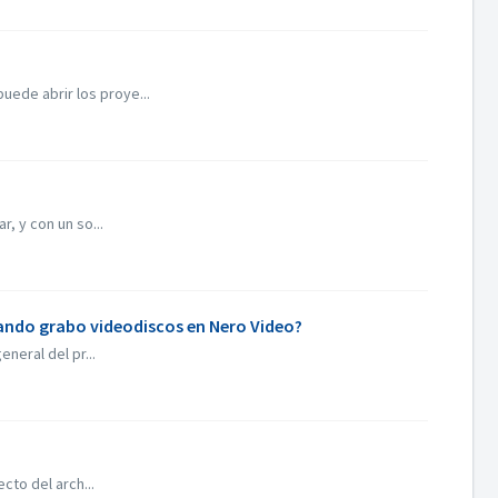
uede abrir los proye...
, y con un so...
uando grabo videodiscos en Nero Video?
neral del pr...
cto del arch...