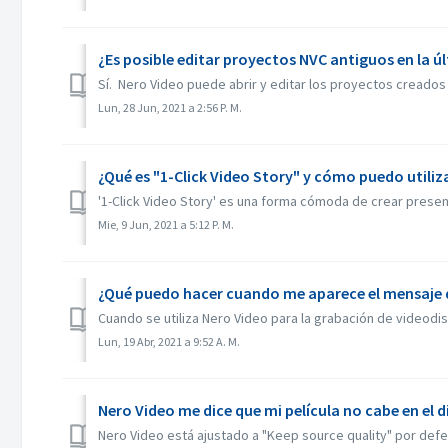
¿Es posible editar proyectos NVC antiguos en la ú
Sí. Nero Video puede abrir y editar los proyectos creados 
Lun, 28 Jun, 2021 a 2:56 P. M.
¿Qué es "1-Click Video Story" y cómo puedo utiliz
'1-Click Video Story' es una forma cómoda de crear presenta
Mie, 9 Jun, 2021 a 5:12 P. M.
¿Qué puedo hacer cuando me aparece el mensaje de
Cuando se utiliza Nero Video para la grabación de videodis
Lun, 19 Abr, 2021 a 9:52 A. M.
Nero Video me dice que mi película no cabe en el 
Nero Video está ajustado a "Keep source quality" por defect