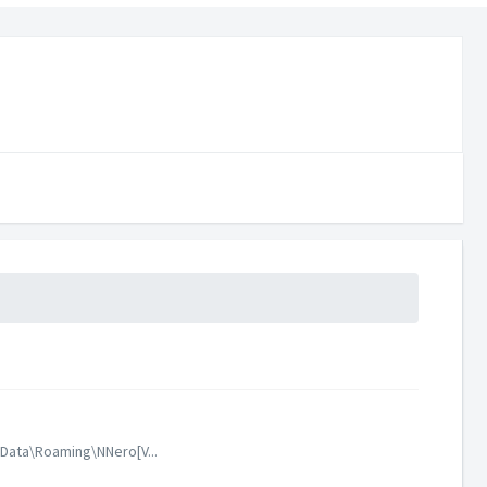
ppData\Roaming\NNero[V...