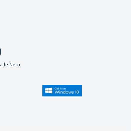
l
s de Nero.