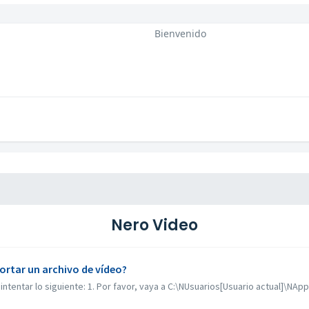
Bienvenido
Nero Video
rtar un archivo de vídeo?
intentar lo siguiente: 1. Por favor, vaya a C:\NUsuarios[Usuario actual]\NA