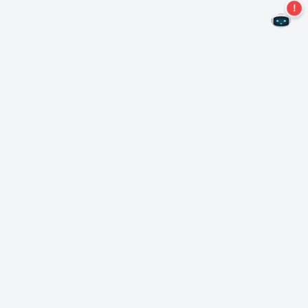
¡No te pierdas más ofertas!
Suscríbase a nuestro boletín
Suscríbase
Sobre Nero
Copyright
Centro de prensa
Privacidad
Clientes comerciales
Términos y condiciones