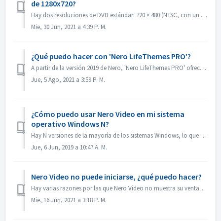
de 1280x720?
Hay dos resoluciones de DVD estándar: 720 × 480 (NTSC, con un total de 345.600 píxeles) y 720 × 576 (PAL, con un total de 414.720 píxeles), ambas disponible...
Mie, 30 Jun, 2021 a 4:39 P. M.
¿Qué puedo hacer con 'Nero LifeThemes PRO'?
A partir de la versión 2019 de Nero, 'Nero LifeThemes PRO' ofrece toda una gama de diseños de temas de películas de alta calidad, plantillas de menú...
Jue, 5 Ago, 2021 a 3:59 P. M.
¿Cómo puedo usar Nero Video en mi sistema
operativo Windows N?
Hay N versiones de la mayoría de los sistemas Windows, lo que significa que el sistema no contiene Windows Media Player. En estos sistemas Windows N, para ...
Jue, 6 Jun, 2019 a 10:47 A. M.
Nero Video no puede iniciarse, ¿qué puedo hacer?
Hay varias razones por las que Nero Video no muestra su ventana de aplicación. Si el Nero Video no puede iniciarse, MediaHome no puede iniciarse pero Recode...
Mie, 16 Jun, 2021 a 3:18 P. M.