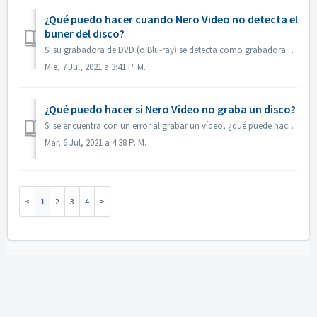
¿Qué puedo hacer cuando Nero Video no detecta el
buner del disco?
Si su grabadora de DVD (o Blu-ray) se detecta como grabadora de CD, por favor, consulte este artículo: https://nerosupport.freshdesk.com/en/support/solution...
Mie, 7 Jul, 2021 a 3:41 P. M.
¿Qué puedo hacer si Nero Video no graba un disco?
Si se encuentra con un error al grabar un vídeo, ¿qué puede hacer? Vaya a C:\NUsuarios[usuario actual]\NAppData\Roaming\NNero[versión actual de Nero]\NNNer...
Mar, 6 Jul, 2021 a 4:38 P. M.
1
2
3
4