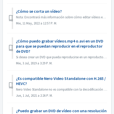
¿Cómo se corta un vídeo?
Nota: Encontrará más información sobre cómo editar vídeos en el siguiente enlace: Editar vídeos Sigue el siguiente enlace para obtener más información sobr...
Mie, 11 May, 2022 a 12:57 P. M.
¿Cómo puedo grabar vídeos.mp4 o.avi en un DVD
para que se puedan reproducir en el reproductor
de DVD?
Si desea crear un DVD que pueda reproducirse en un reproductor de DVD, primero debe recordar qué formato de disco es. Hay una diferencia fundamental entre u...
Mie, 3 Jul, 2019 a 3:29 P. M.
¿Es compatible Nero Video Standalone con H.265 /
HEVC?
Nero Video Standalone no es compatible con la decodificación H.265 / HEVC. La decodificación H.265 / HEVC solo está disponible en Nero Platinum Suite.
Jue, 1 Jul, 2021 a 2:26 P. M.
¿Puedo grabar un DVD de vídeo con una resolución