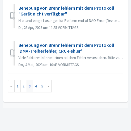
Behebung von Brennfehlern mit dem Protokoll
"Gerät nicht verfügbar"
Hier sind einige Lösungen für Perform end of DAO Error (Device not available). Upgrade oder Rollback der Treiber-Firmware Meistens tritt dieses Problem au...
Di, 25 Apr, 2023 um 11:55 VORMITTAGS
Behebung von Brennfehlern mit dem Protokoll
'DMA-Treiberfehler, CRC-Fehler'
Viele Faktoren können einen solchen Fehler verursachen. Bitte versuchen Sie die folgenden Methoden: 1. Tauschen Sie die Datenkabel am Brenner aus; 2. Wenn ...
Do, 4 Mai, 2023 um 10:48 VORMITTAGS
1
2
3
4
5