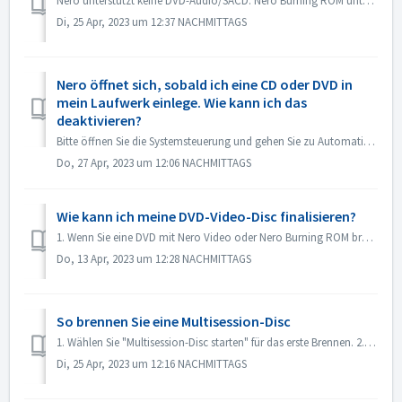
Nero unterstützt keine DVD-Audio/SACD. Nero Burning ROM unterstützt nur das Brennen von Audio-CDs mit 44100 hz.
Di, 25 Apr, 2023 um 12:37 NACHMITTAGS
Nero öffnet sich, sobald ich eine CD oder DVD in
mein Laufwerk einlege. Wie kann ich das
deaktivieren?
Bitte öffnen Sie die Systemsteuerung und gehen Sie zu Automatische Wiedergabe. Suchen Sie die Einstellung der einzelnen DVDs oder CDs. Setzen Sie diese auf ...
Do, 27 Apr, 2023 um 12:06 NACHMITTAGS
Wie kann ich meine DVD-Video-Disc finalisieren?
1. Wenn Sie eine DVD mit Nero Video oder Nero Burning ROM brennen, wird die Disk automatisch finalisiert und kann auf den meisten Playern wiedergegeben werd...
Do, 13 Apr, 2023 um 12:28 NACHMITTAGS
So brennen Sie eine Multisession-Disc
1. Wählen Sie "Multisession-Disc starten" für das erste Brennen. 2. Legen Sie die gebrannte Disc erneut ein. Wählen Sie "Multisession-D...
Di, 25 Apr, 2023 um 12:16 NACHMITTAGS