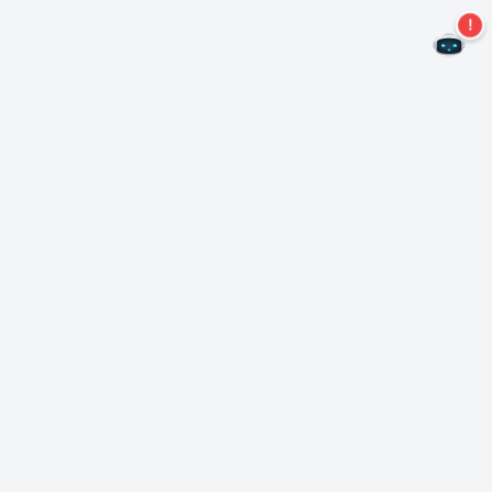
Kein Angebot mehr verpassen!
Abonnieren Sie unseren Newsletter
Abonnieren
Über Nero
Urheberrecht
Pressezentrum
Datenschutz