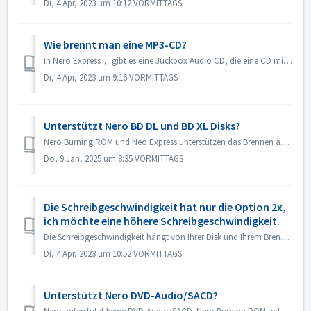
Di, 4 Apr, 2023 um 10:12 VORMITTAGS
Wie brennt man eine MP3-CD?
In Nero Express， gibt es eine Juckbox Audio CD, die eine CD mit all Ihren Lieblings-MP3-, WMA- oder Nero AAC-Dateien erstellt, die auf jedem PC oder CD/DVD-...
Di, 4 Apr, 2023 um 9:16 VORMITTAGS
Unterstützt Nero BD DL und BD XL Disks?
Nero Burning ROM und Neo Express unterstützen das Brennen auf BD DL- (50 GB) und BD XL-Discs (100 GB und 128 G). Nero Video unterstützt das Brennen auf BD D...
Do, 9 Jan, 2025 um 8:35 VORMITTAGS
Die Schreibgeschwindigkeit hat nur die Option 2x,
ich möchte eine höhere Schreibgeschwindigkeit.
Die Schreibgeschwindigkeit hängt von Ihrer Disk und Ihrem Brenner ab. Nero Burning ROM erkennt automatisch den Brenner und die Disk und listet die verfügbar...
Di, 4 Apr, 2023 um 10:52 VORMITTAGS
Unterstützt Nero DVD-Audio/SACD?