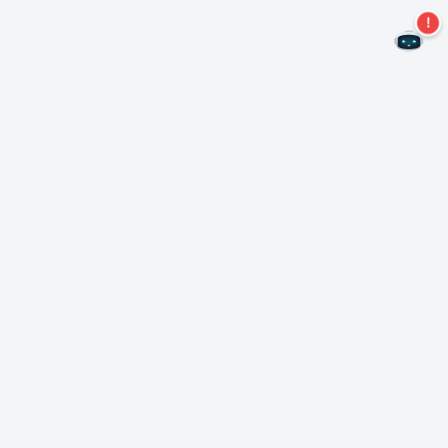
Kein Angebot mehr verpassen!
Abonnieren Sie unseren Newsletter
Abonnieren
Über Nero
Urheberrecht
Pressezentrum
Datenschutz