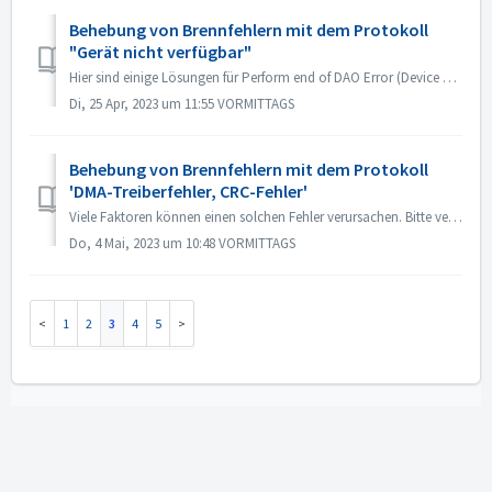
Behebung von Brennfehlern mit dem Protokoll
"Gerät nicht verfügbar"
Hier sind einige Lösungen für Perform end of DAO Error (Device not available). Upgrade oder Rollback der Treiber-Firmware Meistens tritt dieses Problem au...
Di, 25 Apr, 2023 um 11:55 VORMITTAGS
Behebung von Brennfehlern mit dem Protokoll
'DMA-Treiberfehler, CRC-Fehler'
Viele Faktoren können einen solchen Fehler verursachen. Bitte versuchen Sie die folgenden Methoden: 1. Tauschen Sie die Datenkabel am Brenner aus; 2. Wenn ...
Do, 4 Mai, 2023 um 10:48 VORMITTAGS
1
2
3
4
5