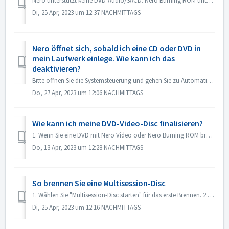
Nero unterstützt keine DVD-Audio/SACD. Nero Burning ROM unterstützt nur das Brennen von Audio-CDs mit 44100 hz.
Di, 25 Apr, 2023 um 12:37 NACHMITTAGS
Nero öffnet sich, sobald ich eine CD oder DVD in
mein Laufwerk einlege. Wie kann ich das
deaktivieren?
Bitte öffnen Sie die Systemsteuerung und gehen Sie zu Automatische Wiedergabe. Suchen Sie die Einstellung der einzelnen DVDs oder CDs. Setzen Sie diese auf ...
Do, 27 Apr, 2023 um 12:06 NACHMITTAGS
Wie kann ich meine DVD-Video-Disc finalisieren?
1. Wenn Sie eine DVD mit Nero Video oder Nero Burning ROM brennen, wird die Disk automatisch finalisiert und kann auf den meisten Playern wiedergegeben werd...
Do, 13 Apr, 2023 um 12:28 NACHMITTAGS
So brennen Sie eine Multisession-Disc
1. Wählen Sie "Multisession-Disc starten" für das erste Brennen. 2. Legen Sie die gebrannte Disc erneut ein. Wählen Sie "Multisession-D...
Di, 25 Apr, 2023 um 12:16 NACHMITTAGS