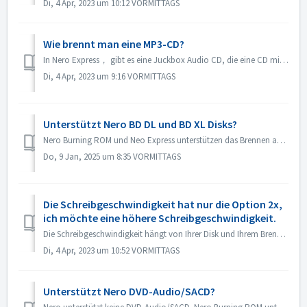
Di, 4 Apr, 2023 um 10:12 VORMITTAGS
Wie brennt man eine MP3-CD?
In Nero Express， gibt es eine Juckbox Audio CD, die eine CD mit all Ihren Lieblings-MP3-, WMA- oder Nero AAC-Dateien erstellt, die auf jedem PC oder CD/DVD-...
Di, 4 Apr, 2023 um 9:16 VORMITTAGS
Unterstützt Nero BD DL und BD XL Disks?
Nero Burning ROM und Neo Express unterstützen das Brennen auf BD DL- (50 GB) und BD XL-Discs (100 GB und 128 G). Nero Video unterstützt das Brennen auf BD D...
Do, 9 Jan, 2025 um 8:35 VORMITTAGS
Die Schreibgeschwindigkeit hat nur die Option 2x,
ich möchte eine höhere Schreibgeschwindigkeit.
Die Schreibgeschwindigkeit hängt von Ihrer Disk und Ihrem Brenner ab. Nero Burning ROM erkennt automatisch den Brenner und die Disk und listet die verfügbar...
Di, 4 Apr, 2023 um 10:52 VORMITTAGS
Unterstützt Nero DVD-Audio/SACD?