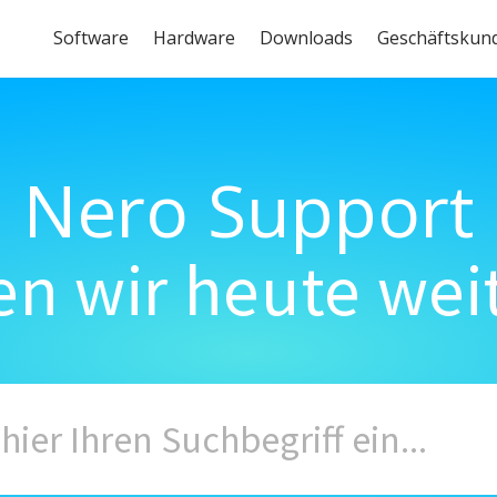
Software
Hardware
Downloads
Geschäftskun
Nero Support
n wir heute wei