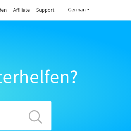
German
den
Affiliate
Support
terhelfen?