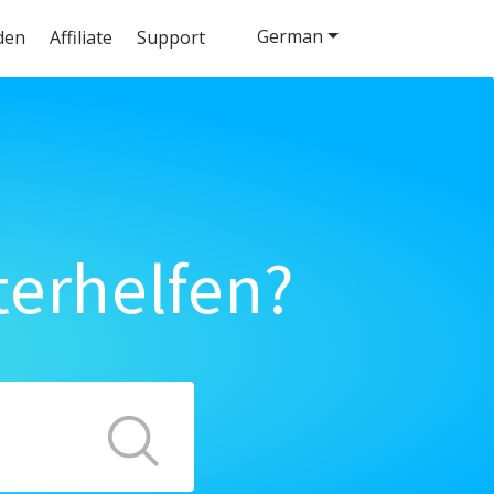
German
den
Affiliate
Support
terhelfen?