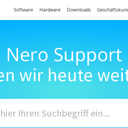
Software
Hardware
Downloads
Geschäftskun
Nero Support
n wir heute wei