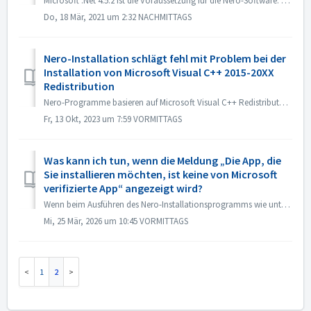
Microsoft .Net 4.5.2 ist die Voraussetzung für die Nero-Software. Es ist im Windows 10 System enthalten. Auf Windows 7, 8 oder 8.1-Systemen ist es jedoch ni...
Do, 18 Mär, 2021 um 2:32 NACHMITTAGS
Nero-Installation schlägt fehl mit Problem bei der
Installation von Microsoft Visual C++ 2015-20XX
Redistribution
Nero-Programme basieren auf Microsoft Visual C++ Redistributable. Und wir haben die Installation in unseren Installer integriert. Allerdings können wir das ...
Fr, 13 Okt, 2023 um 7:59 VORMITTAGS
Was kann ich tun, wenn die Meldung „Die App, die
Sie installieren möchten, ist keine von Microsoft
verifizierte App“ angezeigt wird?
Wenn beim Ausführen des Nero-Installationsprogramms wie unten beschrieben die Fehlermeldung „Die App, die Sie installieren möchten, ist keine von Microsoft ...
Mi, 25 Mär, 2026 um 10:45 VORMITTAGS
1
2