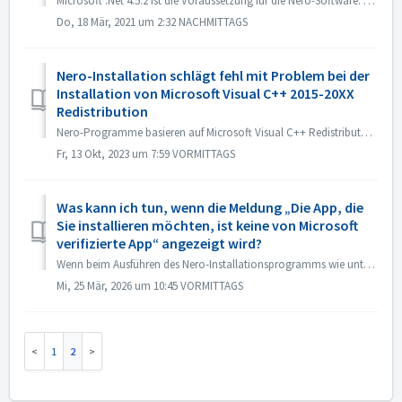
Microsoft .Net 4.5.2 ist die Voraussetzung für die Nero-Software. Es ist im Windows 10 System enthalten. Auf Windows 7, 8 oder 8.1-Systemen ist es jedoch ni...
Do, 18 Mär, 2021 um 2:32 NACHMITTAGS
Nero-Installation schlägt fehl mit Problem bei der
Installation von Microsoft Visual C++ 2015-20XX
Redistribution
Nero-Programme basieren auf Microsoft Visual C++ Redistributable. Und wir haben die Installation in unseren Installer integriert. Allerdings können wir das ...
Fr, 13 Okt, 2023 um 7:59 VORMITTAGS
Was kann ich tun, wenn die Meldung „Die App, die
Sie installieren möchten, ist keine von Microsoft
verifizierte App“ angezeigt wird?
Wenn beim Ausführen des Nero-Installationsprogramms wie unten beschrieben die Fehlermeldung „Die App, die Sie installieren möchten, ist keine von Microsoft ...
Mi, 25 Mär, 2026 um 10:45 VORMITTAGS
1
2