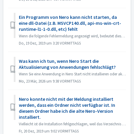
Ein Programm von Nero kann nicht starten, da
eine dll-Datei (z.B. MSVCP140.dll, api-ms-win-crt-
runtime-l1-1-0.dll, etc) fehlt
Wenn die folgende Fehlermeldung angezeigt wird, bedeutet dies, dass diese Dateien in Microsoft Visual C++ Redistributable (x86) fehlen. Beispiele hierfür s...
Do, 19 Dez, 2019 um 3:20 VORMITTAGS
Was kann ich tun, wenn Nero Start die
Aktualisierung von Anwendungen fehlschlägt?
Wenn Sie eine Anwendung in Nero Start nicht installieren oder aktualisieren können, können Sie die folgenden Methoden zur Lösung des Problems versuchen. ...
Mo, 23 Mär, 2026 um 9:38 VORMITTAGS
Nero konnte nicht mit der Meldung installiert
werden, dass ein Ordner nicht verfügbar ist. In
diesem Ordner habe ich die alte Nero-Version
installiert.
Vielleicht ist die Installation fehlgeschlagen, weil das Verzeichnis nicht verfügbar ist. Die Meldung könnte wie unten aussehen: Das liegt daran, d...
Fr, 20 Dez, 2019 um 9:02 VORMITTAGS