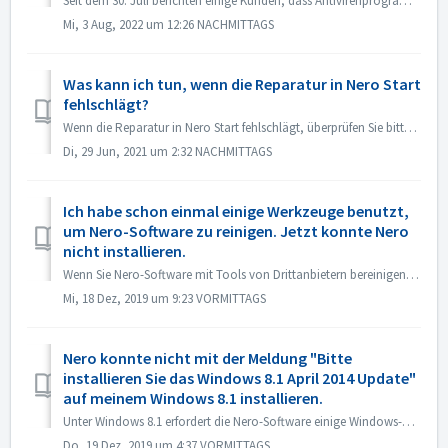
Seit dem 30. Juli berichten einige Kunden, dass Antivirenprogramme wie Norton, Avast usw. das Nero-Programm (Nero Start, Nero TuneItUp und Nero Info) als PU...
Mi, 3 Aug, 2022 um 12:26 NACHMITTAGS
Was kann ich tun, wenn die Reparatur in Nero Start
fehlschlägt?
Wenn die Reparatur in Nero Start fehlschlägt, überprüfen Sie bitte, ob die Situation auf Ihrem Computer wie folgt ist. Prüfen Sie zunächst, ob der folgende...
Di, 29 Jun, 2021 um 2:32 NACHMITTAGS
Ich habe schon einmal einige Werkzeuge benutzt,
um Nero-Software zu reinigen. Jetzt konnte Nero
nicht installieren.
Wenn Sie Nero-Software mit Tools von Drittanbietern bereinigen (z.B. IObit Uninstaller, Total Cleaner, Revo Uninstaller, etc.), löschen solche Tools Nero-Pr...
Mi, 18 Dez, 2019 um 9:23 VORMITTAGS
Nero konnte nicht mit der Meldung "Bitte
installieren Sie das Windows 8.1 April 2014 Update"
auf meinem Windows 8.1 installieren.
Unter Windows 8.1 erfordert die Nero-Software einige Windows-Aktualisierungen. 1. Bitte öffnen Sie die Systemsteuerung -> Windows-Update, installieren S...
Do, 19 Dez, 2019 um 4:37 VORMITTAGS