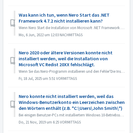
Was kann ich tun, wenn Nero Start das .NET
Framework 4.7.2 nicht installieren kann?
Wenn Nero Start die Installation von Microsoft .NET Framework 4.7.2 im Update Center fehlschlägt, können Sie die folgenden Methoden versuchen, um das Probl...
Mo, 6 Jun, 2022 um 12:03 NACHMITTAGS
Nero 2020 oder ältere Versionen konnte nicht
installiert werden, weil die Installation von
Microsoft VC Redist 20XX fehlschlägt.
Wenn Sie das Nero-Programm installieren und den Fehler'Die Installation von Microsoft VC Redist 2015-20xx (x86) ist fehlgeschlagen' sehen, führen Si...
Fr, 18 Jul, 2025 um 5:51 VORMITTAGS
Nero konnte nicht installiert werden, weil das
Windows-Benutzerkonto ein Leerzeichen zwischen
den Wörtern enthält (z.B. "C:\Users\John Smith\")
Bei einigen Benutzer-PCs mit installiertem Windows 10-Betriebssystem können die Windows-Login-Benutzerkonto mit Leerzeichen oder Sonderzeichen Installations...
Do, 21 Nov, 2019 um 6:25 VORMITTAGS