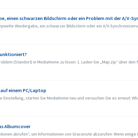
abe, einen schwarzen Bildschirm oder ein Problem mit der A/V-Sy
ixelte Wiedergabe, ein schwarzer Bildschirm oder ein A/V-Synchronisierung
funktioniert?
roblem (Standort) in MediaHome zu lösen: 1. Laden Sie „Map.zip“ über den f
 auf einem PC/Laptop
ie Einstellung, starten Sie MediaHome neu und versuchen Sie es erneut: What 
das Albumcover
tionen abrufen“, um Informationen von Gracenote abzurufen: Wenn einige In