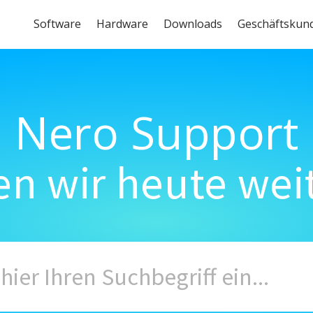
Software
Hardware
Downloads
Geschäftskun
Nero Support
n wir heute wei