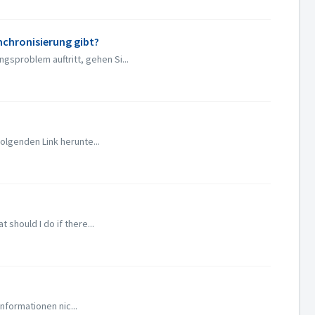
nchronisierung gibt?
sproblem auftritt, gehen Si...
olgenden Link herunte...
should I do if there...
formationen nic...