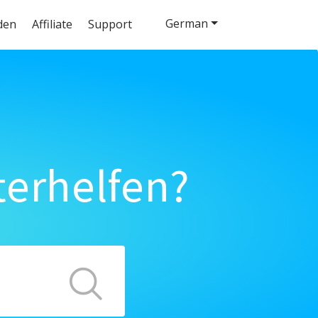
German
den
Affiliate
Support
terhelfen?