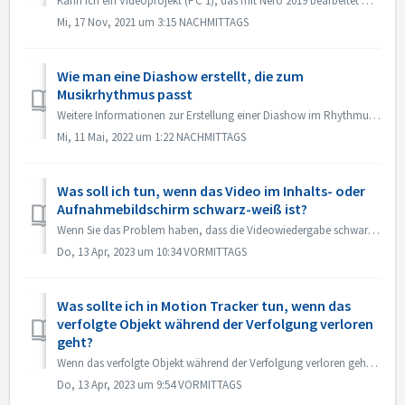
Kann ich ein Videoprojekt (PC 1), das mit Nero 2019 bearbeitet wurde, auf einen anderen PC (PC 2) übertragen und mit Nero 2021 weiter bearbeiten? Ja, Sie kö...
Mi, 17 Nov, 2021 um 3:15 NACHMITTAGS
Wie man eine Diashow erstellt, die zum
Musikrhythmus passt
Weitere Informationen zur Erstellung einer Diashow im Rhythmus der Musik finden Sie unter folgendem Link: Erstellen einer Diashow im Rhythmus der Musik
Mi, 11 Mai, 2022 um 1:22 NACHMITTAGS
Was soll ich tun, wenn das Video im Inhalts- oder
Aufnahmebildschirm schwarz-weiß ist?
Wenn Sie das Problem haben, dass die Videowiedergabe schwarz-weiß ist, der Export/Brennvorgang aber in Farbe erfolgt, aktualisieren Sie bitte das Windows-Sy...
Do, 13 Apr, 2023 um 10:34 VORMITTAGS
Was sollte ich in Motion Tracker tun, wenn das
verfolgte Objekt während der Verfolgung verloren
geht?
Wenn das verfolgte Objekt während der Verfolgung verloren geht oder einen Versatz hat, können Sie die Verfolgung sofort stoppen, in der unteren linken Ecke ...
Do, 13 Apr, 2023 um 9:54 VORMITTAGS