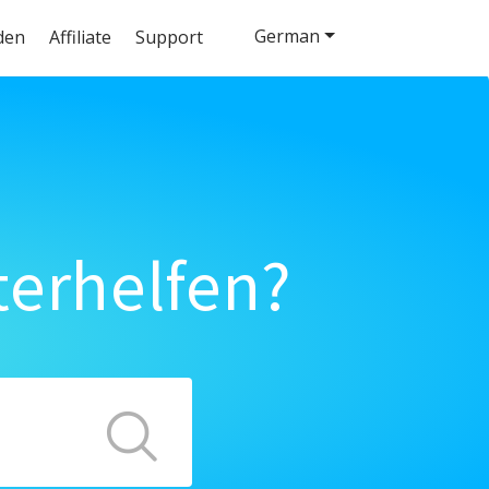
German
den
Affiliate
Support
terhelfen?