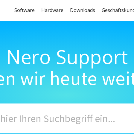
Software
Hardware
Downloads
Geschäftskun
Nero Support
n wir heute wei