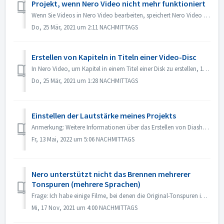
Projekt, wenn Nero Video nicht mehr funktioniert
Wenn Sie Videos in Nero Video bearbeiten, speichert Nero Video Ihr Projekt automatisch im Hintergrund. Wenn Nero Video aufhört zu arbeiten, bevor Sie Ihr P...
Do, 25 Mär, 2021 um 2:11 NACHMITTAGS
Erstellen von Kapiteln in Titeln einer Video-Disc
In Nero Video, um Kapitel in einem Titel einer Disk zu erstellen, 1. Wählen Sie im Bildschirm Inhalt den Titel aus. 2. Bewegen Sie unter der Vorschau des Ti...
Do, 25 Mär, 2021 um 1:28 NACHMITTAGS
Einstellen der Lautstärke meines Projekts
Anmerkung: Weitere Informationen über das Erstellen von Diashows mit Musik finden Sie unter folgendem Link: Erstellen von Diashows mit Musik In der erweite...
Fr, 13 Mai, 2022 um 5:06 NACHMITTAGS
Nero unterstützt nicht das Brennen mehrerer
Tonspuren (mehrere Sprachen)
Frage: Ich habe einige Filme, bei denen die Original-Tonspuren in 2 Sprachen enthalten sind (Deutsch und Englisch）. Ich schaffe es aber nicht, die 2. Tonspu...
Mi, 17 Nov, 2021 um 4:00 NACHMITTAGS