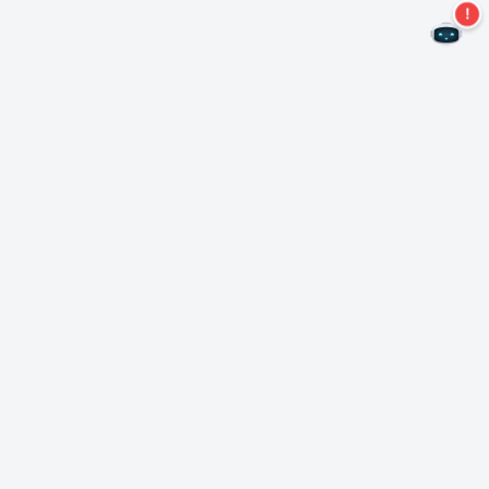
Kein Angebot mehr verpassen!
Abonnieren Sie unseren Newsletter
Abonnieren
Über Nero
Urheberrecht
Pressezentrum
Datenschutz