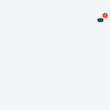
Kein Angebot mehr verpassen!
Abonnieren Sie unseren Newsletter
Abonnieren
Über Nero
Urheberrecht