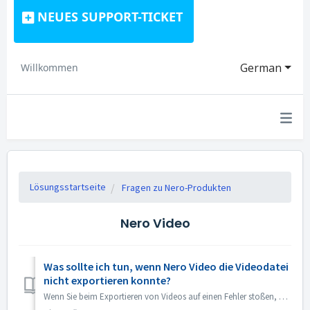
NEUES SUPPORT-TICKET
German
Willkommen
Lösungsstartseite
Fragen zu Nero-Produkten
Nero Video
Was sollte ich tun, wenn Nero Video die Videodatei
nicht exportieren konnte?
Wenn Sie beim Exportieren von Videos auf einen Fehler stoßen, können Sie Folgendes versuchen: 1. Bitte gehen Sie zu C:\Benutzer\[Aktueller Benutzer]\AppDat...