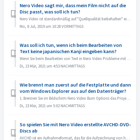
Nero Video sagt mir, dass mein Film nicht auf die
Disc passt, was soll ich tun?
Nero Video ist standardmäßig auf "Quellqualität beibehalten" eingestellt. So behält Ihre resultierende DVD, AVCHD, Blu-ray die Qualität bei und si...
Mo, 8 Jul, 2019 um 10:28 VORMITTAGS
Was soll ich tun, wenn ich beim Bearbeiten von
Text keine japanischen Kanji eingeben kann?
Wenn Sie beim Bearbeiten von Text in Nero Video Probleme mit der Eingabe von japanischen Kanji mit einem Eingabemethoden-Editor, z. B. ATOK, haben, möchten ...
Di, 23 Mär, 2021 um 4:53 NACHMITTAGS
Wie brennt man zuerst auf die Festplatte und dann
vom Windows Explorer aus auf den Datenträger?
1. Brennen Sie im Bildschirm Nero Video Burn Options das Projekt in einen Festplattenordner. Wenn das Brennen erfolgreich war, verwenden Sie zum Brennen ...
Di, 23 Mär, 2021 um 5:02 NACHMITTAGS
So spielen Sie mit Nero Video erstellte AVCHD-DVD-
Discs ab
AVCHD ist ein Aufnahmeformat, das für die Aufzeichnung von hochauflösenden Videos auf Medien wie beschreibbare DVD-Medien, Festplatten und Speicherkarten en...