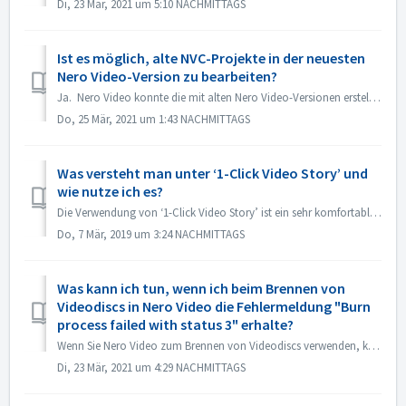
Di, 23 Mär, 2021 um 5:10 NACHMITTAGS
Ist es möglich, alte NVC-Projekte in der neuesten
Nero Video-Version zu bearbeiten?
Ja. Nero Video konnte die mit alten Nero Video-Versionen erstellten Projekte öffnen und bearbeiten. Aber das alte Nero Video kann die Projekte, die mit d...
Do, 25 Mär, 2021 um 1:43 NACHMITTAGS
Was versteht man unter ‘1-Click Video Story’ und
wie nutze ich es?
Die Verwendung von ‘1-Click Video Story’ ist ein sehr komfortabler und schneller Weg, professionelle Diashows und Videos einfach per Drag & Drop und ein...
Do, 7 Mär, 2019 um 3:24 NACHMITTAGS
Was kann ich tun, wenn ich beim Brennen von
Videodiscs in Nero Video die Fehlermeldung "Burn
process failed with status 3" erhalte?
Wenn Sie Nero Video zum Brennen von Videodiscs verwenden, können Sie auf diesen Fehler stoßen. "Status 3" ist ein allgemeiner Status für den Bre...
Di, 23 Mär, 2021 um 4:29 NACHMITTAGS