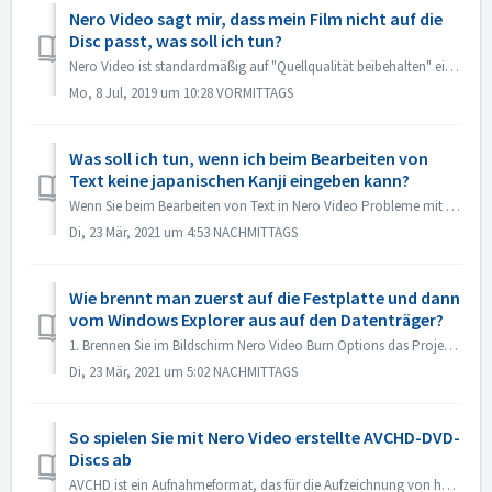
Nero Video sagt mir, dass mein Film nicht auf die
Disc passt, was soll ich tun?
Nero Video ist standardmäßig auf "Quellqualität beibehalten" eingestellt. So behält Ihre resultierende DVD, AVCHD, Blu-ray die Qualität bei und si...
Mo, 8 Jul, 2019 um 10:28 VORMITTAGS
Was soll ich tun, wenn ich beim Bearbeiten von
Text keine japanischen Kanji eingeben kann?
Wenn Sie beim Bearbeiten von Text in Nero Video Probleme mit der Eingabe von japanischen Kanji mit einem Eingabemethoden-Editor, z. B. ATOK, haben, möchten ...
Di, 23 Mär, 2021 um 4:53 NACHMITTAGS
Wie brennt man zuerst auf die Festplatte und dann
vom Windows Explorer aus auf den Datenträger?
1. Brennen Sie im Bildschirm Nero Video Burn Options das Projekt in einen Festplattenordner. Wenn das Brennen erfolgreich war, verwenden Sie zum Brennen ...
Di, 23 Mär, 2021 um 5:02 NACHMITTAGS
So spielen Sie mit Nero Video erstellte AVCHD-DVD-
Discs ab
AVCHD ist ein Aufnahmeformat, das für die Aufzeichnung von hochauflösenden Videos auf Medien wie beschreibbare DVD-Medien, Festplatten und Speicherkarten en...