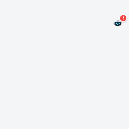
Kein Angebot mehr verpassen!
Abonnieren Sie unseren Newsletter
Abonnieren
Über Nero
Urheberrecht