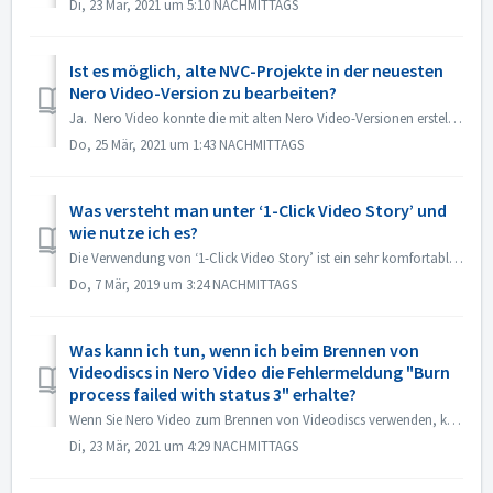
Di, 23 Mär, 2021 um 5:10 NACHMITTAGS
Ist es möglich, alte NVC-Projekte in der neuesten
Nero Video-Version zu bearbeiten?
Ja. Nero Video konnte die mit alten Nero Video-Versionen erstellten Projekte öffnen und bearbeiten. Aber das alte Nero Video kann die Projekte, die mit d...
Do, 25 Mär, 2021 um 1:43 NACHMITTAGS
Was versteht man unter ‘1-Click Video Story’ und
wie nutze ich es?
Die Verwendung von ‘1-Click Video Story’ ist ein sehr komfortabler und schneller Weg, professionelle Diashows und Videos einfach per Drag & Drop und ein...
Do, 7 Mär, 2019 um 3:24 NACHMITTAGS
Was kann ich tun, wenn ich beim Brennen von
Videodiscs in Nero Video die Fehlermeldung "Burn
process failed with status 3" erhalte?
Wenn Sie Nero Video zum Brennen von Videodiscs verwenden, können Sie auf diesen Fehler stoßen. "Status 3" ist ein allgemeiner Status für den Bre...
Di, 23 Mär, 2021 um 4:29 NACHMITTAGS