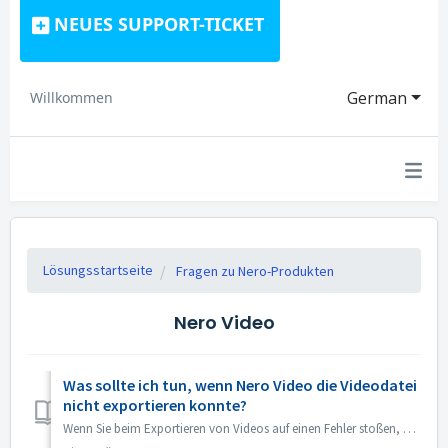
NEUES SUPPORT-TICKET
German
Willkommen
Lösungsstartseite
Fragen zu Nero-Produkten
Nero Video
Was sollte ich tun, wenn Nero Video die Videodatei
nicht exportieren konnte?
Wenn Sie beim Exportieren von Videos auf einen Fehler stoßen, können Sie Folgendes versuchen: 1. Bitte gehen Sie zu C:\Benutzer\[Aktueller Benutzer]\AppDat...