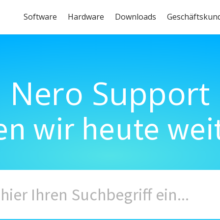
Software
Hardware
Downloads
Geschäftskun
Nero Support
n wir heute wei