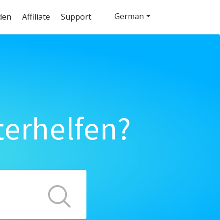
German
den
Affiliate
Support
terhelfen?