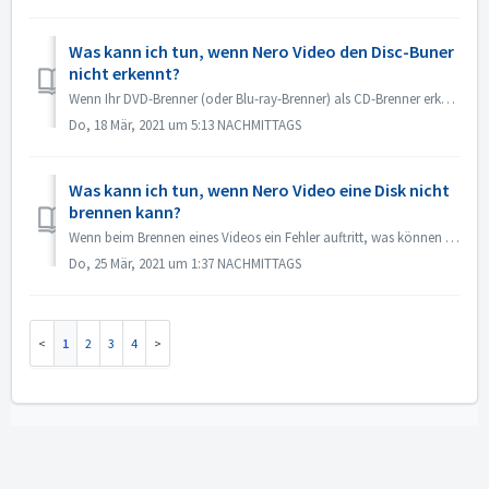
Was kann ich tun, wenn Nero Video den Disc-Buner
nicht erkennt?
Wenn Ihr DVD-Brenner (oder Blu-ray-Brenner) als CD-Brenner erkannt wird, lesen Sie bitte diesen Artikel: https://nerosupport.freshdesk.com/en/support/soluti...
Do, 18 Mär, 2021 um 5:13 NACHMITTAGS
Was kann ich tun, wenn Nero Video eine Disk nicht
brennen kann?
Wenn beim Brennen eines Videos ein Fehler auftritt, was können Sie tun? Gehen Sie zu C:\Benutzer\[aktueller Benutzer]\AppData\Roaming\Nero\[aktuelle Ner...
Do, 25 Mär, 2021 um 1:37 NACHMITTAGS
1
2
3
4