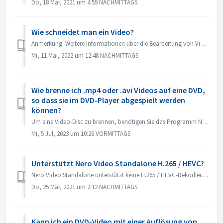
Do, 18 Mär, 2021 um 4:59 NACHMITTAGS
Wie schneidet man ein Video?
Anmerkung: Weitere Informationen über die Bearbeitung von Videos finden Sie unter folgendem Link: Videos bearbeiten Folgen Sie dem unten stehenden Link, um...
Mi, 11 Mai, 2022 um 12:48 NACHMITTAGS
Wie brenne ich .mp4 oder .avi Videos auf eine DVD,
so dass sie im DVD-Player abgespielt werden
können?
Um eine Video-Disc zu brennen, benötigen Sie das Programm Nero Video. Hier finden Sie kurze Anweisungen zum Brennen eines DVD-Videos: Öffnen Sie Nero Vi...
Mi, 5 Jul, 2023 um 10:26 VORMITTAGS
Unterstützt Nero Video Standalone H.265 / HEVC?
Nero Video Standalone unterstützt keine H.265 / HEVC-Dekodierung. Die H.265 / HEVC-Dekodierung ist nur in der Nero Platinum Suite verfügbar.
Do, 25 Mär, 2021 um 2:12 NACHMITTAGS
Kann ich ein DVD-Video mit einer Auflösung von