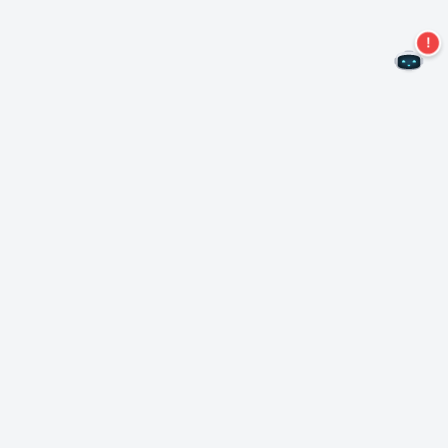
Kein Angebot mehr verpassen!
Abonnieren Sie unseren Newsletter
Abonnieren
Über Nero
Urheberrecht
Pressezentrum
Datenschutz