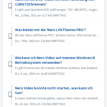
1280x720 brennen?
Es gibt zwei Standard-DVD-Auflösungen: 720 × 480 (NTSC, insgesamt 345.600 Pixel) und 720 × 576 (PAL, insgesamt 414.720 Pixel), beide verfügbar in den Seiten...
Mo, 22 Mär, 2021 um 5:17 NACHMITTAGS
Was bieten mir die ‘Nero LifeThemes PRO’?
Mit den ‘Nero LifeThemes PRO’ ab Nero Version 2019 nutzen Sie hochwertige Filmdesign-Vorlagen, Disk-Menü-Vorlagen und Gema-freie Musik zum schnellen erstell...
Do, 7 Mär, 2019 um 3:26 NACHMITTAGS
Wie kann ich Nero Video auf meinem Windows N
Betriebssystem verwenden?
Es gibt N-Versionen der meisten Windows-Systeme, was bedeutet, dass das System keinen Windows Media Player enthält. Auf diesen Windows N-Systemen müssen...
Do, 6 Jun, 2019 um 10:48 VORMITTAGS
Nero Video konnte nicht starten, was kann ich
tun?
Es kann mehrere Gründe geben, warum Nero Video sein Anwendungsfenster nicht anzeigt. Wenn Nero Video nicht gestartet werden konnte, MediaHome nicht starten ...
Mi, 16 Jun, 2021 um 2:51 NACHMITTAGS